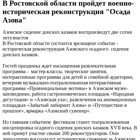
В Ростовской области пройдет военно-
историческая реконструкция "Осада
Азова"
Азовское сидение донских казаков воспроизведут две сотни
энтузиастов
В Ростовской области состоится зрелищное событие -
историческая реконструкция Азовского осадного сидения
донских казаков.
Гостей праздника ждет насыщенная развлекательная
программа - мастер-классы, творческие занятия,
интерактивные программы для детей и семейной аудитории,
вечерняя музыкально-театрализованная интерактивная
программа «Провинциальные мотивы» в Азовском музее-
заповеднике, работа гастрономических площадок «Народная
дегустация» и «Азовская уха», развлечения на анимационных
площадках «Забытый лабиринт Азова» и «Путешествие в
прошлое», ярмарка «Азовский сувенир».
Но главным событием фестиваля станет театрализованная
инсценировка осадного сидения донских казаков XVII века. В
ней примут участие свыше 200 реконструкторов. Они
доподлинно воссоздадут историческое сражение за Азовскую