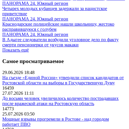
ПАНОРАМА 24. Южный регион
Четырех молодых кубанцев задержали за нацистское
приветствие
ПАНОРАМА 24. Южный регион
Краснодарские полицейские нашли школьницу, жестоко
расправившуюся с голубем
ПАНОРАМА 24. Южный регион
В Адыгее следователи возбудили уголовное дело по факту
смерти пенсионерки от укусов макаки
Показать ещё
Самое просматриваемое
29.06.2026 18:48
На съезде «Единой России» утвердили список кандидатов от
Ростовской области на выборы в Государственную Думу
16459
27.07.2026 11:11
До восьми человек увеличилось количество пострадавших
после вражеской атаки на Ростовскую область
14773
25.07.2026 03:50
Мощные взрывы прогремели в Ростове - над городом
работает ПВО