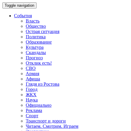
Toggle navigation
События
Власть
Общество
Острая ситуация
Политика
Образование
Культура
Скандалы
Прогноз
Отклик есть!
СВО
Армия
Афиша
Глядя из Ростова
Город
ЖКХ
Наука
Официально
Реклама
Спорт
Транспорт и дороги
Читаем. Смотрим. Играем