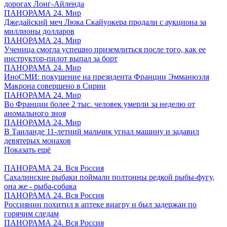
дорогах Лонг-Айленда
ПАНОРАМА 24. Мир
Джедайский меч Люка Скайуокера продали с аукциона за
миллионы долларов
ПАНОРАМА 24. Мир
Ученица смогла успешно приземлиться после того, как ее
инструктор-пилот выпал за борт
ПАНОРАМА 24. Мир
ИноСМИ: покушение на президента Франции Эмманюэля
Макрона совершено в Сирии
ПАНОРАМА 24. Мир
Во Франции более 2 тыс. человек умерли за неделю от
аномального зноя
ПАНОРАМА 24. Мир
В Таиланде 11-летний мальчик угнал машину и задавил
девятерых монахов
Показать ещё
ПАНОРАМА 24. Вся Россия
Сахалинские рыбаки поймали полтонны редкой рыбы-фугу,
она же - рыба-собака
ПАНОРАМА 24. Вся Россия
Россиянин похитил в аптеке виагру и был задержан по
горячим следам
ПАНОРАМА 24. Вся Россия