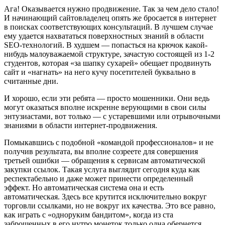
Ага! Оказывается нужно продвижение. Так за чем дело стало!
И начинающий сайтовладелец опять же бросается в интернет
в поисках соответствующих консультаций. В лучшем случае
ему удается нахвататься поверхностных знаний в области
SEO-технологий. В худшем — попасться на крючок какой-
нибудь малоуважаемой структуре, зачастую состоящей из 1-2
студентов, которая «за шапку сухарей» обещает продвинуть
сайт и «нагнать» на него кучу посетителей буквально в
считанные дни.
И хорошо, если эти ребята — просто мошенники. Они ведь
могут оказаться вполне искренне верующими в свои силы
энтузиастами, вот только — с устаревшими или отрывочными
знаниями в области интернет-продвижения.
Помыкавшись с подобной «командой профессионалов» и не
получив результата, вы вполне созреете для совершения
третьей ошибки — обращения к сервисам автоматической
закупки ссылок. Такая услуга выглядит сегодня куда как
респектабельно и даже может принести определенный
эффект. Но автоматическая система она и есть
автоматическая. Здесь все крутится исключительно вокруг
торговли ссылками, но не вокруг их качества. Это все равно,
как играть с «одноруким бандитом», когда из ста
заброшенных в его нутро монеток только одна обернется