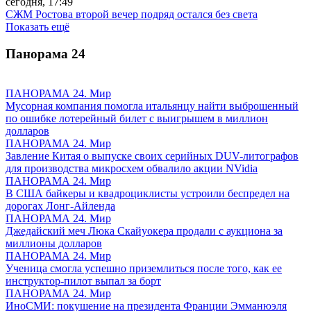
сегодня, 17:49
СЖМ Ростова второй вечер подряд остался без света
Показать ещё
Панорама
24
ПАНОРАМА 24. Мир
Мусорная компания помогла итальянцу найти выброшенный
по ошибке лотерейный билет с выигрышем в миллион
долларов
ПАНОРАМА 24. Мир
Завление Китая о выпуске своих серийных DUV-литографов
для производства микросхем обвалило акции NVidia
ПАНОРАМА 24. Мир
В США байкеры и квадроциклисты устроили беспредел на
дорогах Лонг-Айленда
ПАНОРАМА 24. Мир
Джедайский меч Люка Скайуокера продали с аукциона за
миллионы долларов
ПАНОРАМА 24. Мир
Ученица смогла успешно приземлиться после того, как ее
инструктор-пилот выпал за борт
ПАНОРАМА 24. Мир
ИноСМИ: покушение на президента Франции Эмманюэля