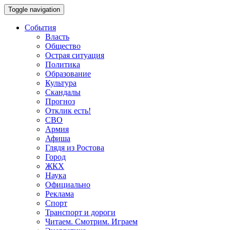
Toggle navigation
События
Власть
Общество
Острая ситуация
Политика
Образование
Культура
Скандалы
Прогноз
Отклик есть!
СВО
Армия
Афиша
Глядя из Ростова
Город
ЖКХ
Наука
Официально
Реклама
Спорт
Транспорт и дороги
Читаем. Смотрим. Играем