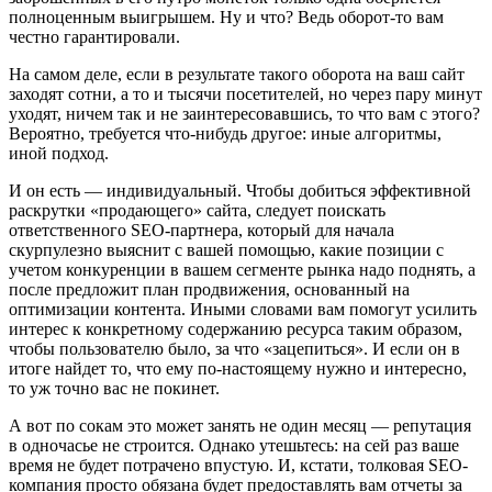
полноценным выигрышем. Ну и что? Ведь оборот-то вам
честно гарантировали.
На самом деле, если в результате такого оборота на ваш сайт
заходят сотни, а то и тысячи посетителей, но через пару минут
уходят, ничем так и не заинтересовавшись, то что вам с этого?
Вероятно, требуется что-нибудь другое: иные алгоритмы,
иной подход.
И он есть — индивидуальный. Чтобы добиться эффективной
раскрутки «продающего» сайта, следует поискать
ответственного SEO-партнера, который для начала
скурпулезно выяснит с вашей помощью, какие позиции с
учетом конкуренции в вашем сегменте рынка надо поднять, а
после предложит план продвижения, основанный на
оптимизации контента. Иными словами вам помогут усилить
интерес к конкретному содержанию ресурса таким образом,
чтобы пользователю было, за что «зацепиться». И если он в
итоге найдет то, что ему по-настоящему нужно и интересно,
то уж точно вас не покинет.
А вот по сокам это может занять не один месяц — репутация
в одночасье не строится. Однако утешьтесь: на сей раз ваше
время не будет потрачено впустую. И, кстати, толковая SEO-
компания просто обязана будет предоставлять вам отчеты за