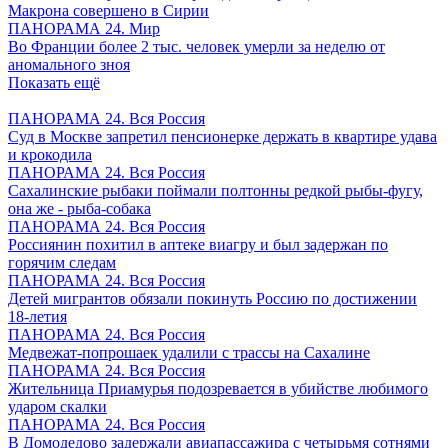
Макрона совершено в Сирии
ПАНОРАМА 24. Мир
Во Франции более 2 тыс. человек умерли за неделю от
аномального зноя
Показать ещё
ПАНОРАМА 24. Вся Россия
Суд в Москве запретил пенсионерке держать в квартире удава
и крокодила
ПАНОРАМА 24. Вся Россия
Сахалинские рыбаки поймали полтонны редкой рыбы-фугу,
она же - рыба-собака
ПАНОРАМА 24. Вся Россия
Россиянин похитил в аптеке виагру и был задержан по
горячим следам
ПАНОРАМА 24. Вся Россия
Детей мигрантов обязали покинуть Россию по достижении
18-летия
ПАНОРАМА 24. Вся Россия
Медвежат-попрошаек удалили с трассы на Сахалине
ПАНОРАМА 24. Вся Россия
Жительница Приамурья подозревается в убийстве любимого
ударом скалки
ПАНОРАМА 24. Вся Россия
В Домодедово задержали авиапассажира с четырьмя сотнями