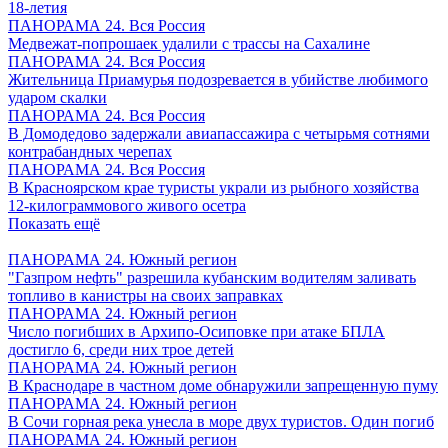
18-летия
ПАНОРАМА 24. Вся Россия
Медвежат-попрошаек удалили с трассы на Сахалине
ПАНОРАМА 24. Вся Россия
Жительница Приамурья подозревается в убийстве любимого
ударом скалки
ПАНОРАМА 24. Вся Россия
В Домодедово задержали авиапассажира с четырьмя сотнями
контрабандных черепах
ПАНОРАМА 24. Вся Россия
В Красноярском крае туристы украли из рыбного хозяйства
12-килограммового живого осетра
Показать ещё
ПАНОРАМА 24. Южный регион
"Газпром нефть" разрешила кубанским водителям заливать
топливо в канистры на своих заправках
ПАНОРАМА 24. Южный регион
Число погибших в Архипо-Осиповке при атаке БПЛА
достигло 6, среди них трое детей
ПАНОРАМА 24. Южный регион
В Краснодаре в частном доме обнаружили запрещенную пуму
ПАНОРАМА 24. Южный регион
В Сочи горная река унесла в море двух туристов. Один погиб
ПАНОРАМА 24. Южный регион