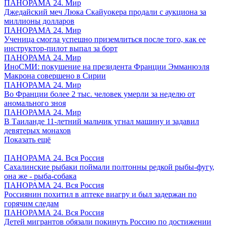
ПАНОРАМА 24. Мир
Джедайский меч Люка Скайуокера продали с аукциона за
миллионы долларов
ПАНОРАМА 24. Мир
Ученица смогла успешно приземлиться после того, как ее
инструктор-пилот выпал за борт
ПАНОРАМА 24. Мир
ИноСМИ: покушение на президента Франции Эмманюэля
Макрона совершено в Сирии
ПАНОРАМА 24. Мир
Во Франции более 2 тыс. человек умерли за неделю от
аномального зноя
ПАНОРАМА 24. Мир
В Таиланде 11-летний мальчик угнал машину и задавил
девятерых монахов
Показать ещё
ПАНОРАМА 24. Вся Россия
Сахалинские рыбаки поймали полтонны редкой рыбы-фугу,
она же - рыба-собака
ПАНОРАМА 24. Вся Россия
Россиянин похитил в аптеке виагру и был задержан по
горячим следам
ПАНОРАМА 24. Вся Россия
Детей мигрантов обязали покинуть Россию по достижении