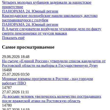
Четырех молодых кубанцев задержали за нацистское
приветствие
ПАНОРАМА 24. Южный регион
Краснодарские полицейские нашли школьницу, жестоко
расправившуюся с голубем
ПАНОРАМА 24. Южный регион
В Адыгее следователи возбудили уголовное дело по факту
смерти пенсионерки от укусов макаки
Показать ещё
Самое просматриваемое
29.06.2026 18:48
На съезде «Единой России» утвердили список кандидатов от
Ростовской области на выборы в Государственную Думу
16468
25.07.2026 03:50
Мощные взрывы прогремели в Ростове - над городом
работает ПВО
14787
27.07.2026 11:11
До восьми человек увеличилось количество пострадавших
после вражеской атаки на Ростовскую область
14780
26.07.2026 14:19