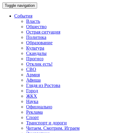
Toggle navigation
События
Власть
Общество
Острая ситуация
Политика
Образование
Культура
Скандалы
Прогноз
Отклик есть!
СВО
Армия
Афиша
Глядя из Ростова
Город
ЖКХ
Наука
Официально
Реклама
Спорт
Транспорт и дороги
Читаем. Смотрим. Играем