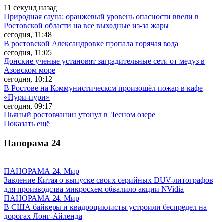
11 секунд назад
Природная сауна: оранжевый уровень опасности ввели в
Ростовской области на все выходные из-за жары
сегодня, 11:48
В ростовской Александровке пропала горячая вода
сегодня, 11:05
Донские ученые установят заградительные сети от медуз в
Азовском море
сегодня, 10:12
В Ростове на Коммунистическом произошёл пожар в кафе
«Пури-пури»
сегодня, 09:17
Пьяный ростовчанин утонул в Лесном озере
Показать ещё
Панорама
24
ПАНОРАМА 24. Мир
Завление Китая о выпуске своих серийных DUV-литографов
для производства микросхем обвалило акции NVidia
ПАНОРАМА 24. Мир
В США байкеры и квадроциклисты устроили беспредел на
дорогах Лонг-Айленда