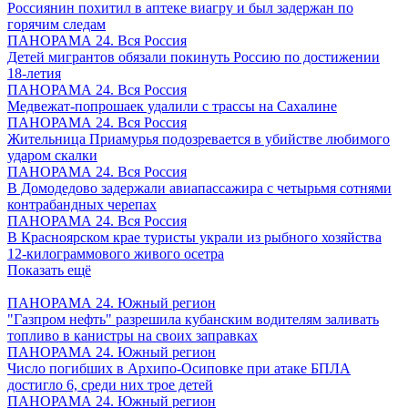
Россиянин похитил в аптеке виагру и был задержан по
горячим следам
ПАНОРАМА 24. Вся Россия
Детей мигрантов обязали покинуть Россию по достижении
18-летия
ПАНОРАМА 24. Вся Россия
Медвежат-попрошаек удалили с трассы на Сахалине
ПАНОРАМА 24. Вся Россия
Жительница Приамурья подозревается в убийстве любимого
ударом скалки
ПАНОРАМА 24. Вся Россия
В Домодедово задержали авиапассажира с четырьмя сотнями
контрабандных черепах
ПАНОРАМА 24. Вся Россия
В Красноярском крае туристы украли из рыбного хозяйства
12-килограммового живого осетра
Показать ещё
ПАНОРАМА 24. Южный регион
"Газпром нефть" разрешила кубанским водителям заливать
топливо в канистры на своих заправках
ПАНОРАМА 24. Южный регион
Число погибших в Архипо-Осиповке при атаке БПЛА
достигло 6, среди них трое детей
ПАНОРАМА 24. Южный регион