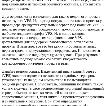
под какой-либо из тарифов обычного хостинга, а это затраты
времени и денег.
Другое дело, когда изначально для такого недолгого проекта
используется VPS. На период популярности такого проекта у
провайдера арендуется отдельный сервер под большой VPS. А
после, по мере спада посещаемости, можно просто переходить
на более младшие тарифы VPS. И, в конце концов,
остановиться на недорогом тарифном плане VPS,
достаточным для поддержки работоспособности архива
проекта. И заметьте: все это без каких-либо значительных
перенастроек и переустановок с переделками. И не остается
«железа», которое надо будет куда-то девать. При разумном и
грамотном подходе можно сократить бюджет такого
краткосрочного интернет-проекта в разы.
Давайте резюмировать. Выделенный виртуальный сервер
(VPS) является одним из нескольких подобных серверов,
установленных на одном компьютере и пользующихся
общими ресурсами. Пользователь, решивший получить такую
услугу, получает в свое распоряжение настоящий выделенный
сервер, обычно несколько меньшей мощности, нежели
современные машины, хотя ничто не препятствует получению
и значительных ресурсов. При этом определяется
гарантированный минимум машинных ресурсов. Их