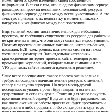
может ничего, кроме изменения своей собственной
информации. В связи с тем, что на одном физическом сервере
размещаются проекты нескольких пользователей, ресурсы
физического сервера делятся между всеми участниками. А это
зачастую приводит к их недостатку в моменты пиковых
нагрузок и к конфликтам между пользователями.
Виртуальный хостинг достаточно неплох для небольших
проектов, не требующих существенных ресурсов для работы и
не критичных к тому, что они могут оказаться недоступными.
Поэтому проекты онлайновых магазинов, интернет-банков,
площадок B2B, электронных платежных систем на таком
хостинге не размещают. Зато отдельная категория -
краткосрочные интернет-проекты: сайты телепрограмм,
промо-акции корпораций, избирательные кампании и т.п.
VPS для таких сайтов является идеальным решением.
Чаще всего посещаемость такого проекта очень велика и
требуются солидные вычислительные ресурсы, отдельный
сервер или группа серверов. Но через месяц-другой
посещаемость упадет, проект будет закрыт и останется
существовать в сети как архив. Стоит ли для этого покупать
производительный сервер? Вряд ли это будет разумным, так
как после окончания работы проекта он будет простаивать и
придется его либо продавать, либо складировать куда-то до
поры до времени. А сам сайт с архивом проекта переделывать