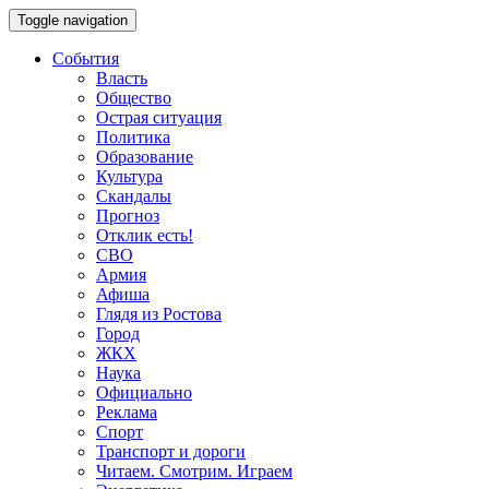
Toggle navigation
События
Власть
Общество
Острая ситуация
Политика
Образование
Культура
Скандалы
Прогноз
Отклик есть!
СВО
Армия
Афиша
Глядя из Ростова
Город
ЖКХ
Наука
Официально
Реклама
Спорт
Транспорт и дороги
Читаем. Смотрим. Играем