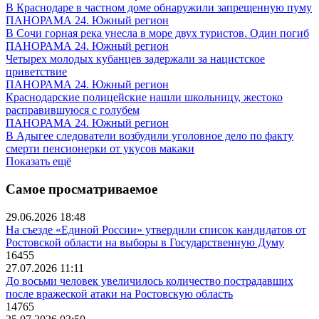
В Краснодаре в частном доме обнаружили запрещенную пуму
ПАНОРАМА 24. Южный регион
В Сочи горная река унесла в море двух туристов. Один погиб
ПАНОРАМА 24. Южный регион
Четырех молодых кубанцев задержали за нацистское
приветствие
ПАНОРАМА 24. Южный регион
Краснодарские полицейские нашли школьницу, жестоко
расправившуюся с голубем
ПАНОРАМА 24. Южный регион
В Адыгее следователи возбудили уголовное дело по факту
смерти пенсионерки от укусов макаки
Показать ещё
Самое просматриваемое
29.06.2026 18:48
На съезде «Единой России» утвердили список кандидатов от
Ростовской области на выборы в Государственную Думу
16455
27.07.2026 11:11
До восьми человек увеличилось количество пострадавших
после вражеской атаки на Ростовскую область
14765