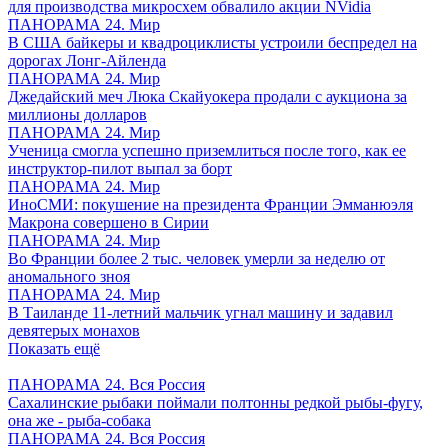
для производства микросхем обвалило акции NVidia
ПАНОРАМА 24. Мир
В США байкеры и квадроциклисты устроили беспредел на
дорогах Лонг-Айленда
ПАНОРАМА 24. Мир
Джедайский меч Люка Скайуокера продали с аукциона за
миллионы долларов
ПАНОРАМА 24. Мир
Ученица смогла успешно приземлиться после того, как ее
инструктор-пилот выпал за борт
ПАНОРАМА 24. Мир
ИноСМИ: покушение на президента Франции Эмманюэля
Макрона совершено в Сирии
ПАНОРАМА 24. Мир
Во Франции более 2 тыс. человек умерли за неделю от
аномального зноя
ПАНОРАМА 24. Мир
В Таиланде 11-летний мальчик угнал машину и задавил
девятерых монахов
Показать ещё
ПАНОРАМА 24. Вся Россия
Сахалинские рыбаки поймали полтонны редкой рыбы-фугу,
она же - рыба-собака
ПАНОРАМА 24. Вся Россия