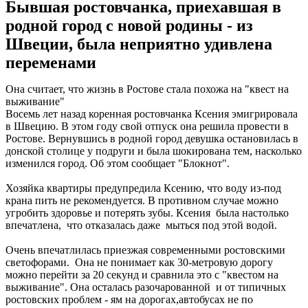
Бывшая ростовчанка, приехавшая в
родной город с новой родины - из
Швеции, была неприятно удивлена
переменами
Она считает, что жизнь в Ростове стала похожа на "квест на
выживание"
Восемь лет назад коренная ростовчанка Ксения эмигрировала
в Швецию. В этом году свой отпуск она решила провести в
Ростове. Вернувшись в родной город девушка остановилась в
донской столице у подруги и была шокирована тем, насколько
изменился город. Об этом сообщает "Блокнот".
Хозяйка квартиры предупредила Ксению, что воду из-под
крана пить не рекомендуется. В противном случае можно
угробить здоровье и потерять зубы. Ксения была настолько
впечатлена, что отказалась даже мыться под этой водой.
Очень впечатлилась приезжая современными ростовскими
светофорами. Она не понимает как 30-метровую дорогу
можно перейти за 20 секунд и сравнила это с "квестом на
выживание". Она осталась разочарованной и от типичных
ростовских проблем - ям на дорогах,автобусах не по