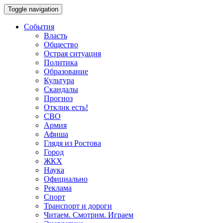
Toggle navigation
События
Власть
Общество
Острая ситуация
Политика
Образование
Культура
Скандалы
Прогноз
Отклик есть!
СВО
Армия
Афиша
Глядя из Ростова
Город
ЖКХ
Наука
Официально
Реклама
Спорт
Транспорт и дороги
Читаем. Смотрим. Играем