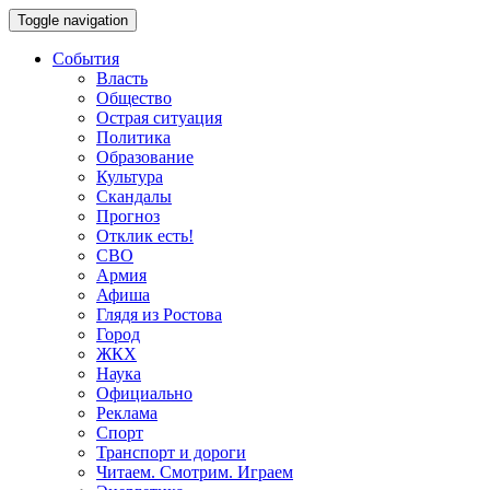
Toggle navigation
События
Власть
Общество
Острая ситуация
Политика
Образование
Культура
Скандалы
Прогноз
Отклик есть!
СВО
Армия
Афиша
Глядя из Ростова
Город
ЖКХ
Наука
Официально
Реклама
Спорт
Транспорт и дороги
Читаем. Смотрим. Играем