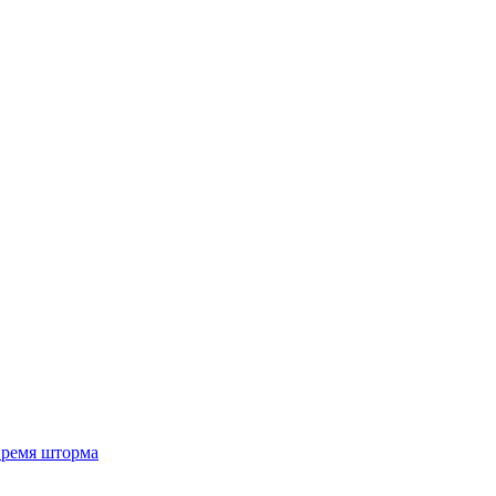
 время шторма