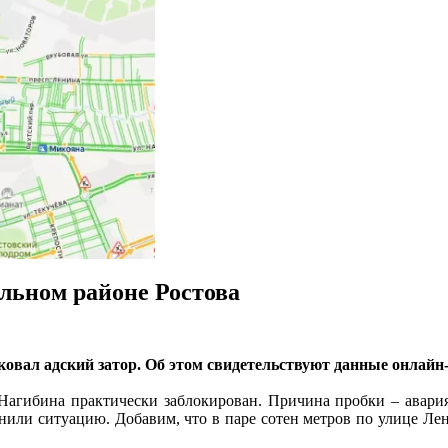
альном районе Ростова
сковал адский затор. Об этом свидетельствуют данные онлай
а/Нагибина практически заблокирован. Причина пробки – авари
нили ситуацию. Добавим, что в паре сотен метров по улице Лени