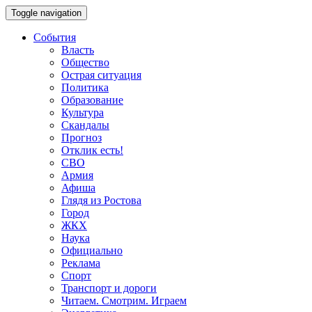
Toggle navigation
События
Власть
Общество
Острая ситуация
Политика
Образование
Культура
Скандалы
Прогноз
Отклик есть!
СВО
Армия
Афиша
Глядя из Ростова
Город
ЖКХ
Наука
Официально
Реклама
Спорт
Транспорт и дороги
Читаем. Смотрим. Играем