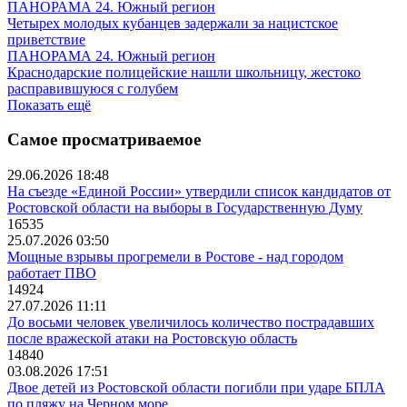
ПАНОРАМА 24. Южный регион
Четырех молодых кубанцев задержали за нацистское
приветствие
ПАНОРАМА 24. Южный регион
Краснодарские полицейские нашли школьницу, жестоко
расправившуюся с голубем
Показать ещё
Самое просматриваемое
29.06.2026 18:48
На съезде «Единой России» утвердили список кандидатов от
Ростовской области на выборы в Государственную Думу
16535
25.07.2026 03:50
Мощные взрывы прогремели в Ростове - над городом
работает ПВО
14924
27.07.2026 11:11
До восьми человек увеличилось количество пострадавших
после вражеской атаки на Ростовскую область
14840
03.08.2026 17:51
Двое детей из Ростовской области погибли при ударе БПЛА
по пляжу на Черном море