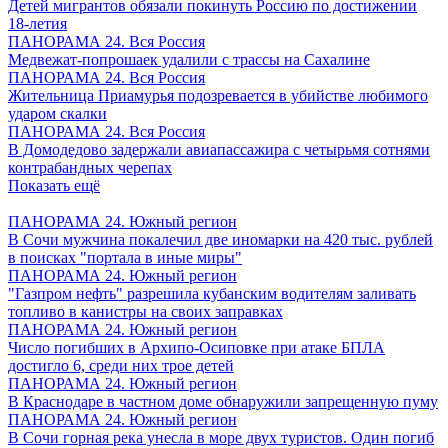
Детей мигрантов обязали покинуть Россию по достижении
18-летия
ПАНОРАМА 24. Вся Россия
Медвежат-попрошаек удалили с трассы на Сахалине
ПАНОРАМА 24. Вся Россия
Жительница Приамурья подозревается в убийстве любимого
ударом скалки
ПАНОРАМА 24. Вся Россия
В Домодедово задержали авиапассажира с четырьмя сотнями
контрабандных черепах
Показать ещё
ПАНОРАМА 24. Южный регион
В Сочи мужчина покалечил две иномарки на 420 тыс. рублей
в поисках "портала в иные миры"
ПАНОРАМА 24. Южный регион
"Газпром нефть" разрешила кубанским водителям заливать
топливо в канистры на своих заправках
ПАНОРАМА 24. Южный регион
Число погибших в Архипо-Осиповке при атаке БПЛА
достигло 6, среди них трое детей
ПАНОРАМА 24. Южный регион
В Краснодаре в частном доме обнаружили запрещенную пуму
ПАНОРАМА 24. Южный регион
В Сочи горная река унесла в море двух туристов. Один погиб