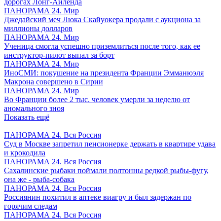
дорогах Лонг-Айленда
ПАНОРАМА 24. Мир
Джедайский меч Люка Скайуокера продали с аукциона за
миллионы долларов
ПАНОРАМА 24. Мир
Ученица смогла успешно приземлиться после того, как ее
инструктор-пилот выпал за борт
ПАНОРАМА 24. Мир
ИноСМИ: покушение на президента Франции Эмманюэля
Макрона совершено в Сирии
ПАНОРАМА 24. Мир
Во Франции более 2 тыс. человек умерли за неделю от
аномального зноя
Показать ещё
ПАНОРАМА 24. Вся Россия
Суд в Москве запретил пенсионерке держать в квартире удава
и крокодила
ПАНОРАМА 24. Вся Россия
Сахалинские рыбаки поймали полтонны редкой рыбы-фугу,
она же - рыба-собака
ПАНОРАМА 24. Вся Россия
Россиянин похитил в аптеке виагру и был задержан по
горячим следам
ПАНОРАМА 24. Вся Россия