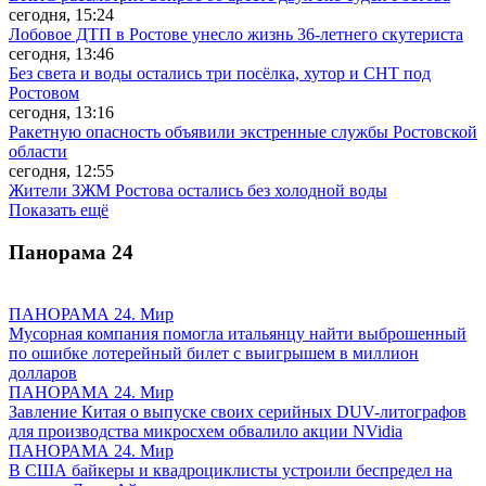
сегодня, 15:24
Лобовое ДТП в Ростове унесло жизнь 36-летнего скутериста
сегодня, 13:46
Без света и воды остались три посёлка, хутор и СНТ под
Ростовом
сегодня, 13:16
Ракетную опасность объявили экстренные службы Ростовской
области
сегодня, 12:55
Жители ЗЖМ Ростова остались без холодной воды
Показать ещё
Панорама
24
ПАНОРАМА 24. Мир
Мусорная компания помогла итальянцу найти выброшенный
по ошибке лотерейный билет с выигрышем в миллион
долларов
ПАНОРАМА 24. Мир
Завление Китая о выпуске своих серийных DUV-литографов
для производства микросхем обвалило акции NVidia
ПАНОРАМА 24. Мир
В США байкеры и квадроциклисты устроили беспредел на