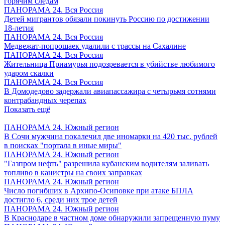
горячим следам
ПАНОРАМА 24. Вся Россия
Детей мигрантов обязали покинуть Россию по достижении
18-летия
ПАНОРАМА 24. Вся Россия
Медвежат-попрошаек удалили с трассы на Сахалине
ПАНОРАМА 24. Вся Россия
Жительница Приамурья подозревается в убийстве любимого
ударом скалки
ПАНОРАМА 24. Вся Россия
В Домодедово задержали авиапассажира с четырьмя сотнями
контрабандных черепах
Показать ещё
ПАНОРАМА 24. Южный регион
В Сочи мужчина покалечил две иномарки на 420 тыс. рублей
в поисках "портала в иные миры"
ПАНОРАМА 24. Южный регион
"Газпром нефть" разрешила кубанским водителям заливать
топливо в канистры на своих заправках
ПАНОРАМА 24. Южный регион
Число погибших в Архипо-Осиповке при атаке БПЛА
достигло 6, среди них трое детей
ПАНОРАМА 24. Южный регион
В Краснодаре в частном доме обнаружили запрещенную пуму