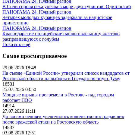
ПАНОРАМА 24. Южный регион
В Сочи горная река унесла в море двух туристов. Один погиб
ПАНОРАМА 24. Южный регион
Четырех молодых кубанцев задержали за нацистское
приветствие
ПАНОРАМА 24. Южный регион
Краснодарские полицейские нашли школьницу, жестоко
расправившуюся с голубем
Показать ещё
Самое просматриваемое
29.06.2026 18:48
На съезде «Единой России» утвердили список кандидатов от
Ростовской области на выборы в Государственную Думу
16531
25.07.2026 03:50
Мощные взрывы прогремели в Ростове - над городом
работает ПВО
14914
27.07.2026 11:11
До восьми человек увеличилось количество пострадавших
после вражеской атаки на Ростовскую область
14837
03.08.2026 17:51