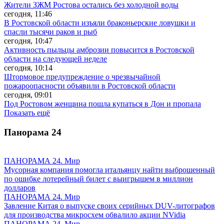
Жители ЗЖМ Ростова остались без холодной воды
сегодня, 11:46
В Ростовской области изъяли браконьерские ловушки и
спасли тысячи раков и рыб
сегодня, 10:47
Активность пыльцы амброзии повысится в Ростовской
области на следующей неделе
сегодня, 10:14
Штормовое предупреждение о чрезвычайной
пожароопасности объявили в Ростовской области
сегодня, 09:01
Под Ростовом женщина пошла купаться в Дон и пропала
Показать ещё
Панорама
24
ПАНОРАМА 24. Мир
Мусорная компания помогла итальянцу найти выброшенный
по ошибке лотерейный билет с выигрышем в миллион
долларов
ПАНОРАМА 24. Мир
Завление Китая о выпуске своих серийных DUV-литографов
для производства микросхем обвалило акции NVidia
ПАНОРАМА 24. Мир