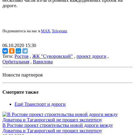
несколько часов из-за огромных каждодневных пробок на
дороге.
Подпишитесь на нас в
MAX
,
Telegram
.
06.10.2020 15:30
Теги:
Ростов
,
ЖК "Суворовский"
,
проект дороги
,
Орбитальная
,
Вавилова
Новости партнеров
Смотрите также
Ещё Транспорт и дороги
В Ростове проект строительства новой дороги между
Доватора и Таганрогской не прошел экспертизу