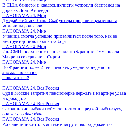
В США байкеры и квадроциклисты устроили беспредел на
дорогах Лонг-Айленда
ПАНОРАМА 24. Мир
Джедайский меч Люка Скайуокера продали с аукциона за
миллионы долларов
ПАНОРАМА 24. Мир
Ученица смогла успешно приземлиться после того, как ее
инструктор-пилот выпал за борт
ПАНОРАМА 24. Мир
ИноСМИ: покушение на президента Франции Эмманюэля
Макрона совершено в Сирии
ПАНОРАМА 24. Мир
Во Франции более 2 тыс. человек умерли за неделю от
аномального зноя
Показать ещё
ПАНОРАМА 24. Вся Россия
Суд в Москве запретил пенсионерке держать в квартире удава
и крокодила
ПАНОРАМА 24. Вся Россия
Сахалинские рыбаки поймали полтонны редкой рыбы-фугу,
она же - рыба-собака
ПАНОРАМА 24. Вся Россия
Россиянин похитил в аптеке виагру и был задержан по