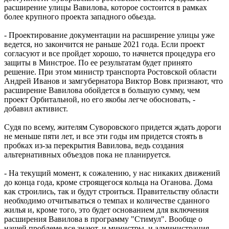
расширение улицы Вавилова, которое состоится в рамках
более крупного проекта западного обьезда.
- Проектирование документации на расширение улицы уже
ведется, но закончится не раньше 2021 года. Если проект
согласуют и все пройдет хорошо, то начнется процедура его
защиты в Минстрое. По ее результатам будет принято
решение. При этом министр транспорта Ростовской области
Андрей Иванов и замгубернатора Виктор Вовк признают, что
расширение Вавилова обойдется в большую сумму, чем
проект Орбитальной, но его якобы легче обосновать, -
добавил активист.
Судя по всему, жителям Суворовского придется ждать дороги
не меньше пяти лет, и все эти годы им придется стоять в
пробках из-за перекрытия Вавилова, ведь создания
альтернативных объездов пока не планируется.
- На текущий момент, к сожалению, у нас никаких движений
до конца года, кроме строящегося кольца на Оганова. Дома
как строились, так и будут строиться. Правительству области
необходимо отчитываться о темпах и количестве сданного
жилья и, кроме того, это будет основанием для включения
расширения Вавилова в программу "Стимул". Вообще о
нашей проблеме все знают, и министры, и администрация