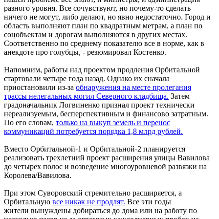
разного уровня. Все сочувствуют, но почему-то сделать
ничего не могут, либо делают, но явно недостаточно. Город и
область выполняют план по квадратным метрам, а план по
соцобъектам и дорогам выполняются в других местах.
Соответственно по среднему показателю все в норме, как в
анекдоте про голубцы, - резюмировал Костенко.
Напомним, работы над проектом продления Орбитальной
стартовали четыре года назад. Однако их сначала
приостановили из-за
обнаружения на месте пролегания
трассы нелегальных могил Северного кладбища.
Затем
градоначальник Логвиненко признал проект технически
нереализуемым, бесперспективным и финансово затратным.
По его словам,
только на выкуп земель и перенос
коммуникаций потребуется порядка 1,8 млрд рублей.
Вместо Орбитальной-1 и Орбитальной-2 планируется
реализовать трехлетний проект расширения улицы Вавилова
до четырех полос и возведение многоуровневой развязки на
Королева/Вавилова.
При этом Суворовский стремительно расширяется, а
Орбитальную
все никак не продлят.
Все эти годы
жители вынуждены добираться до дома или на работу по