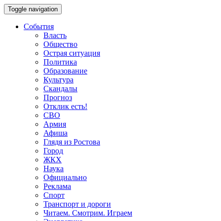
Toggle navigation
События
Власть
Общество
Острая ситуация
Политика
Образование
Культура
Скандалы
Прогноз
Отклик есть!
СВО
Армия
Афиша
Глядя из Ростова
Город
ЖКХ
Наука
Официально
Реклама
Спорт
Транспорт и дороги
Читаем. Смотрим. Играем