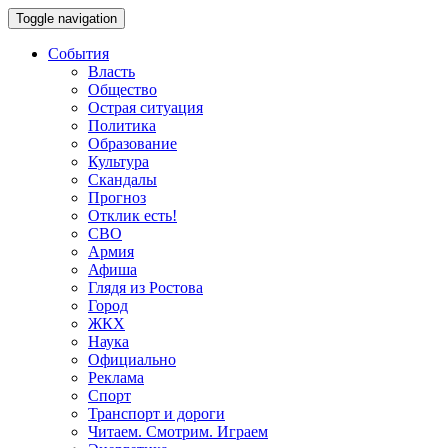
Toggle navigation
События
Власть
Общество
Острая ситуация
Политика
Образование
Культура
Скандалы
Прогноз
Отклик есть!
СВО
Армия
Афиша
Глядя из Ростова
Город
ЖКХ
Наука
Официально
Реклама
Спорт
Транспорт и дороги
Читаем. Смотрим. Играем