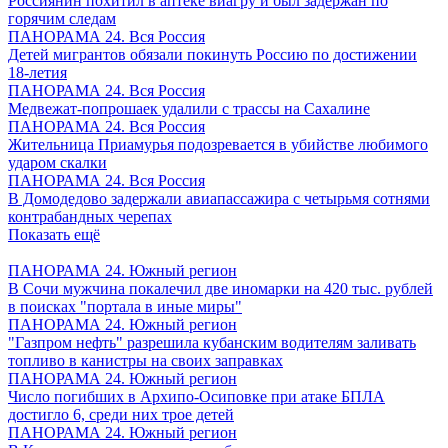
Россиянин похитил в аптеке виагру и был задержан по
горячим следам
ПАНОРАМА 24. Вся Россия
Детей мигрантов обязали покинуть Россию по достижении
18-летия
ПАНОРАМА 24. Вся Россия
Медвежат-попрошаек удалили с трассы на Сахалине
ПАНОРАМА 24. Вся Россия
Жительница Приамурья подозревается в убийстве любимого
ударом скалки
ПАНОРАМА 24. Вся Россия
В Домодедово задержали авиапассажира с четырьмя сотнями
контрабандных черепах
Показать ещё
ПАНОРАМА 24. Южный регион
В Сочи мужчина покалечил две иномарки на 420 тыс. рублей
в поисках "портала в иные миры"
ПАНОРАМА 24. Южный регион
"Газпром нефть" разрешила кубанским водителям заливать
топливо в канистры на своих заправках
ПАНОРАМА 24. Южный регион
Число погибших в Архипо-Осиповке при атаке БПЛА
достигло 6, среди них трое детей
ПАНОРАМА 24. Южный регион