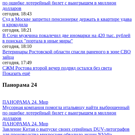
по ошибке лотерейный билет с выигрышем в миллион
долларов
сегодня, 18:43
Суд в Москве запретил пенсионерке держать в квартире удава
и крокодила
сегодня, 18:21
В Сочи мужчина покалечил две иномарки на 420 тыс. рублей
в поисках "портала в иные миры"
сегодня, 18:10
Ветеринары Ростовской области спасли раненого в зоне СВО
зайца
сегодня, 17:49
СЖМ Ростова второй вечер подряд остался без света
Показать ещё
Панорама
24
ПАНОРАМА 24. Мир
Мусорная компания помогла итальянцу найти выброшенный
по ошибке лотерейный билет с выигрышем в миллион
долларов
ПАНОРАМА 24. Мир
Завление Китая о выпуске своих серийных DUV-литографов
для производства микросхем обвалило акции NVidia