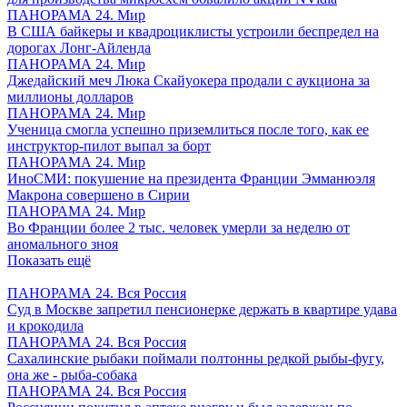
ПАНОРАМА 24. Мир
В США байкеры и квадроциклисты устроили беспредел на
дорогах Лонг-Айленда
ПАНОРАМА 24. Мир
Джедайский меч Люка Скайуокера продали с аукциона за
миллионы долларов
ПАНОРАМА 24. Мир
Ученица смогла успешно приземлиться после того, как ее
инструктор-пилот выпал за борт
ПАНОРАМА 24. Мир
ИноСМИ: покушение на президента Франции Эмманюэля
Макрона совершено в Сирии
ПАНОРАМА 24. Мир
Во Франции более 2 тыс. человек умерли за неделю от
аномального зноя
Показать ещё
ПАНОРАМА 24. Вся Россия
Суд в Москве запретил пенсионерке держать в квартире удава
и крокодила
ПАНОРАМА 24. Вся Россия
Сахалинские рыбаки поймали полтонны редкой рыбы-фугу,
она же - рыба-собака
ПАНОРАМА 24. Вся Россия