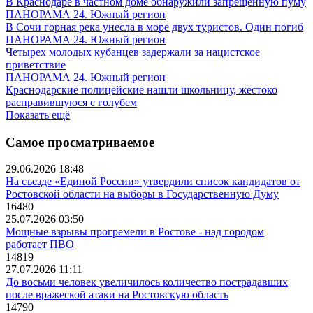
В Краснодаре в частном доме обнаружили запрещенную пуму
ПАНОРАМА 24. Южный регион
В Сочи горная река унесла в море двух туристов. Один погиб
ПАНОРАМА 24. Южный регион
Четырех молодых кубанцев задержали за нацистское
приветствие
ПАНОРАМА 24. Южный регион
Краснодарские полицейские нашли школьницу, жестоко
расправившуюся с голубем
Показать ещё
Самое просматриваемое
29.06.2026 18:48
На съезде «Единой России» утвердили список кандидатов от
Ростовской области на выборы в Государственную Думу
16480
25.07.2026 03:50
Мощные взрывы прогремели в Ростове - над городом
работает ПВО
14819
27.07.2026 11:11
До восьми человек увеличилось количество пострадавших
после вражеской атаки на Ростовскую область
14790