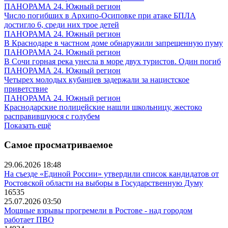
ПАНОРАМА 24. Южный регион
Число погибших в Архипо-Осиповке при атаке БПЛА
достигло 6, среди них трое детей
ПАНОРАМА 24. Южный регион
В Краснодаре в частном доме обнаружили запрещенную пуму
ПАНОРАМА 24. Южный регион
В Сочи горная река унесла в море двух туристов. Один погиб
ПАНОРАМА 24. Южный регион
Четырех молодых кубанцев задержали за нацистское
приветствие
ПАНОРАМА 24. Южный регион
Краснодарские полицейские нашли школьницу, жестоко
расправившуюся с голубем
Показать ещё
Самое просматриваемое
29.06.2026 18:48
На съезде «Единой России» утвердили список кандидатов от
Ростовской области на выборы в Государственную Думу
16535
25.07.2026 03:50
Мощные взрывы прогремели в Ростове - над городом
работает ПВО