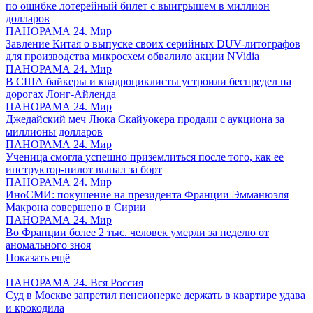
по ошибке лотерейный билет с выигрышем в миллион
долларов
ПАНОРАМА 24. Мир
Завление Китая о выпуске своих серийных DUV-литографов
для производства микросхем обвалило акции NVidia
ПАНОРАМА 24. Мир
В США байкеры и квадроциклисты устроили беспредел на
дорогах Лонг-Айленда
ПАНОРАМА 24. Мир
Джедайский меч Люка Скайуокера продали с аукциона за
миллионы долларов
ПАНОРАМА 24. Мир
Ученица смогла успешно приземлиться после того, как ее
инструктор-пилот выпал за борт
ПАНОРАМА 24. Мир
ИноСМИ: покушение на президента Франции Эмманюэля
Макрона совершено в Сирии
ПАНОРАМА 24. Мир
Во Франции более 2 тыс. человек умерли за неделю от
аномального зноя
Показать ещё
ПАНОРАМА 24. Вся Россия
Суд в Москве запретил пенсионерке держать в квартире удава
и крокодила