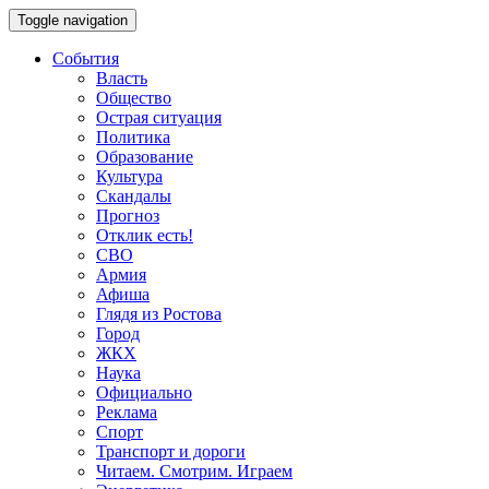
Toggle navigation
События
Власть
Общество
Острая ситуация
Политика
Образование
Культура
Скандалы
Прогноз
Отклик есть!
СВО
Армия
Афиша
Глядя из Ростова
Город
ЖКХ
Наука
Официально
Реклама
Спорт
Транспорт и дороги
Читаем. Смотрим. Играем