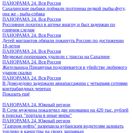
ПАНОРАМА 24. Вся Россия
Сахалинские рыбаки поймали полтонны редкой рыбы-фугу,
она же - рыба-собака
ПАНОРАМА 24. Вся Россия
Россиянин похитил в аптеке виагру и был задержан по
горячим следам
ПАНОРАМА 24. Вся Россия
Детей мигрантов обязали покинуть Россию по достижении
18-летия
ПАНОРАМА 24. Вся Россия
Медвежат-попрошаек удалили с трассы на Сахалине
ПАНОРАМА 24. Вся Россия
Жительница Приамурья подозревается в убийстве любимого
ударом скалки
ПАНОРАМА 24. Вся Россия
В Домодедово задержали авиапассажира с четырьмя сотнями
контрабандных черепах
Показать ещё
ПАНОРАМА 24. Южный регион
В Сочи мужчина покалечил две иномарки на 420 тыс. рублей
в поисках "портала в иные миры"
ПАНОРАМА 24. Южный регион
"Газпром нефть" разрешила кубанским водителям заливать
топливо в канистры на своих заправках