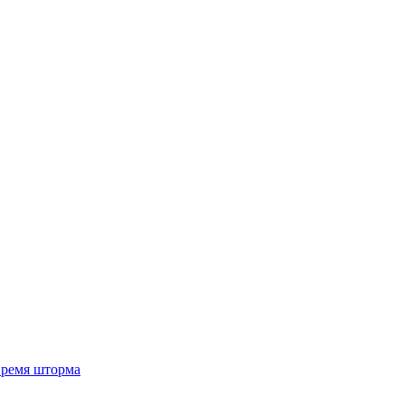
 время шторма