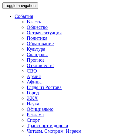
Toggle navigation
События
Власть
Общество
Острая ситуация
Политика
Образование
Культура
Скандалы
Прогноз
Отклик есть!
СВО
Армия
Афиша
Глядя из Ростова
Город
ЖКХ
Наука
Официально
Реклама
Спорт
Транспорт и дороги
Читаем. Смотрим. Играем