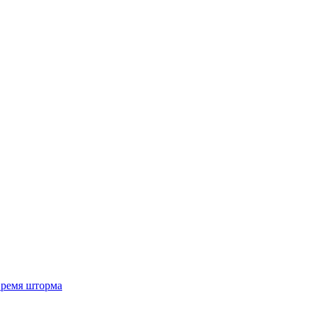
 время шторма