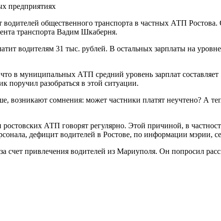
ых предприятиях
т водителей общественного транспорта в частных АТП Ростова. 
мента транспорта Вадим Шкаберня.
тит водителям 31 тыс. рублей. В остальных зарплаты на уровне 2
что в муниципальных АТП средний уровень зарплат составляет 5
ик поручил разобраться в этой ситуации.
ьше, возникают сомнения: может частники платят неучтено? А теп
 ростовских АТП говорят регулярно. Этой причиной, в частност
сонала, дефицит водителей в Ростове, по информации мэрии, се
а счет привлечения водителей из Мариуполя. Он попросил рас