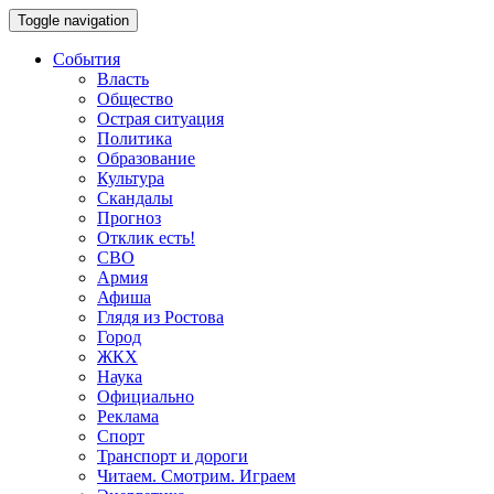
Toggle navigation
События
Власть
Общество
Острая ситуация
Политика
Образование
Культура
Скандалы
Прогноз
Отклик есть!
СВО
Армия
Афиша
Глядя из Ростова
Город
ЖКХ
Наука
Официально
Реклама
Спорт
Транспорт и дороги
Читаем. Смотрим. Играем