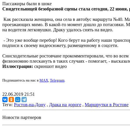
Пассажиры были в шоке
Свидетельницей безобразной сцены стала сегодня, 22 июня,
Как рассказала женщина, она села в автобус маршрута №40. Мал
проезжающих мимо. В какой-то момент дошло до потасовки. М
на водителя легковушки. Драку удалось снять на видео.
- Это уже вообще перебор! Кого берут на работу наши трансп
подписи к своему видеосюжету, размещенному в соцсети.
Снисходительные ростовчане прокомментировали, что во всем в
физиономию плескануть в таких случаях - помогает, - высказал
Иллюстрация:
скриншот видео
Подпишитесь на нас в
MAX
,
Telegram
.
22.06.2019 21:51
Теги:
Ростов-на-Дону
,
Драка на дороге
,
Маршрутки в Ростове
Новости партнеров