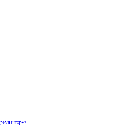
 время шторма