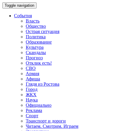
Toggle navigation
События
Власть
Общество
Острая ситуация
Политика
Образование
Культура
Скандалы
Прогноз
Отклик есть!
СВО
Армия
Афиша
Глядя из Ростова
Город
ЖКХ
Наука
Официально
Реклама
Спорт
Транспорт и дороги
Читаем. Смотрим. Играем