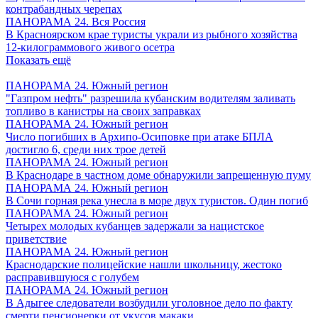
контрабандных черепах
ПАНОРАМА 24. Вся Россия
В Красноярском крае туристы украли из рыбного хозяйства
12-килограммового живого осетра
Показать ещё
ПАНОРАМА 24. Южный регион
"Газпром нефть" разрешила кубанским водителям заливать
топливо в канистры на своих заправках
ПАНОРАМА 24. Южный регион
Число погибших в Архипо-Осиповке при атаке БПЛА
достигло 6, среди них трое детей
ПАНОРАМА 24. Южный регион
В Краснодаре в частном доме обнаружили запрещенную пуму
ПАНОРАМА 24. Южный регион
В Сочи горная река унесла в море двух туристов. Один погиб
ПАНОРАМА 24. Южный регион
Четырех молодых кубанцев задержали за нацистское
приветствие
ПАНОРАМА 24. Южный регион
Краснодарские полицейские нашли школьницу, жестоко
расправившуюся с голубем
ПАНОРАМА 24. Южный регион
В Адыгее следователи возбудили уголовное дело по факту
смерти пенсионерки от укусов макаки