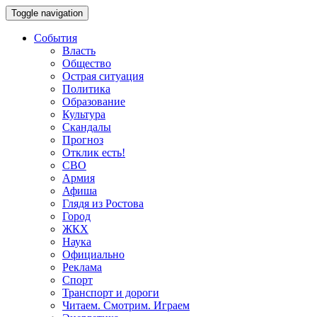
Toggle navigation
События
Власть
Общество
Острая ситуация
Политика
Образование
Культура
Скандалы
Прогноз
Отклик есть!
СВО
Армия
Афиша
Глядя из Ростова
Город
ЖКХ
Наука
Официально
Реклама
Спорт
Транспорт и дороги
Читаем. Смотрим. Играем