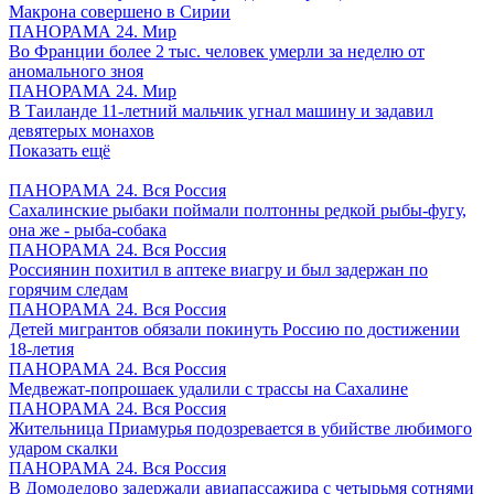
Макрона совершено в Сирии
ПАНОРАМА 24. Мир
Во Франции более 2 тыс. человек умерли за неделю от
аномального зноя
ПАНОРАМА 24. Мир
В Таиланде 11-летний мальчик угнал машину и задавил
девятерых монахов
Показать ещё
ПАНОРАМА 24. Вся Россия
Сахалинские рыбаки поймали полтонны редкой рыбы-фугу,
она же - рыба-собака
ПАНОРАМА 24. Вся Россия
Россиянин похитил в аптеке виагру и был задержан по
горячим следам
ПАНОРАМА 24. Вся Россия
Детей мигрантов обязали покинуть Россию по достижении
18-летия
ПАНОРАМА 24. Вся Россия
Медвежат-попрошаек удалили с трассы на Сахалине
ПАНОРАМА 24. Вся Россия
Жительница Приамурья подозревается в убийстве любимого
ударом скалки
ПАНОРАМА 24. Вся Россия
В Домодедово задержали авиапассажира с четырьмя сотнями