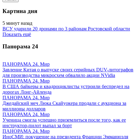
Картина дня
5 минут назад
ВСУ ударили 20 дронами по 3 районам Ростовской области
Показать ещё
Панорама
24
ПАНОРАМА 24. Мир
Завление Китая о выпуске своих серийных DUV-литографов
для производства микросхем обвалило акции NVidia
ПАНОРАМА 24. Мир
В США байкеры и квадроциклисты устроили беспредел на
дорогах Лонг-Айленда
ПАНОРАМА 24. Мир
Джедайский меч Люка Скайуокера продали с аукциона за
миллионы долларов
ПАНОРАМА 24. Мир
Ученица смогла успешно приземлиться после того, как ее
инструктор-пилот выпал за борт
ПАНОРАМА 24. Мир
ИноСМИ: покушение на президента Франции Эмманюэля