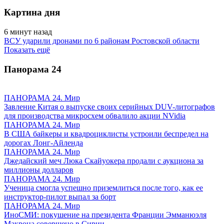
Картина дня
6 минут назад
ВСУ ударили дронами по 6 районам Ростовской области
Показать ещё
Панорама
24
ПАНОРАМА 24. Мир
Завление Китая о выпуске своих серийных DUV-литографов
для производства микросхем обвалило акции NVidia
ПАНОРАМА 24. Мир
В США байкеры и квадроциклисты устроили беспредел на
дорогах Лонг-Айленда
ПАНОРАМА 24. Мир
Джедайский меч Люка Скайуокера продали с аукциона за
миллионы долларов
ПАНОРАМА 24. Мир
Ученица смогла успешно приземлиться после того, как ее
инструктор-пилот выпал за борт
ПАНОРАМА 24. Мир
ИноСМИ: покушение на президента Франции Эмманюэля
Макрона совершено в Сирии