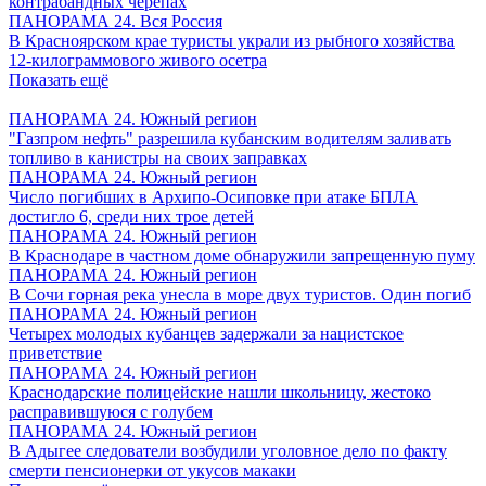
контрабандных черепах
ПАНОРАМА 24. Вся Россия
В Красноярском крае туристы украли из рыбного хозяйства
12-килограммового живого осетра
Показать ещё
ПАНОРАМА 24. Южный регион
"Газпром нефть" разрешила кубанским водителям заливать
топливо в канистры на своих заправках
ПАНОРАМА 24. Южный регион
Число погибших в Архипо-Осиповке при атаке БПЛА
достигло 6, среди них трое детей
ПАНОРАМА 24. Южный регион
В Краснодаре в частном доме обнаружили запрещенную пуму
ПАНОРАМА 24. Южный регион
В Сочи горная река унесла в море двух туристов. Один погиб
ПАНОРАМА 24. Южный регион
Четырех молодых кубанцев задержали за нацистское
приветствие
ПАНОРАМА 24. Южный регион
Краснодарские полицейские нашли школьницу, жестоко
расправившуюся с голубем
ПАНОРАМА 24. Южный регион
В Адыгее следователи возбудили уголовное дело по факту
смерти пенсионерки от укусов макаки