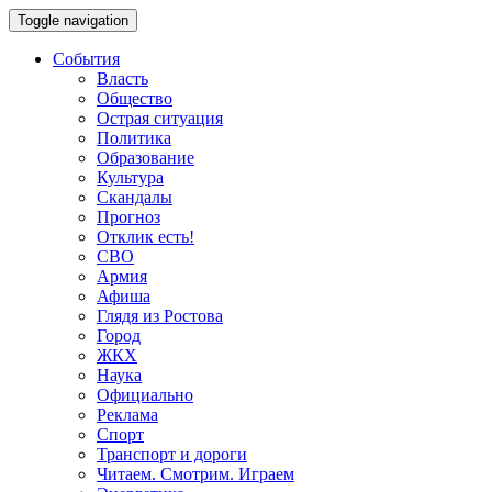
Toggle navigation
События
Власть
Общество
Острая ситуация
Политика
Образование
Культура
Скандалы
Прогноз
Отклик есть!
СВО
Армия
Афиша
Глядя из Ростова
Город
ЖКХ
Наука
Официально
Реклама
Спорт
Транспорт и дороги
Читаем. Смотрим. Играем