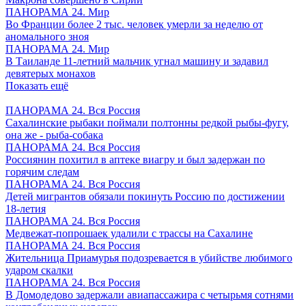
ПАНОРАМА 24. Мир
Во Франции более 2 тыс. человек умерли за неделю от
аномального зноя
ПАНОРАМА 24. Мир
В Таиланде 11-летний мальчик угнал машину и задавил
девятерых монахов
Показать ещё
ПАНОРАМА 24. Вся Россия
Сахалинские рыбаки поймали полтонны редкой рыбы-фугу,
она же - рыба-собака
ПАНОРАМА 24. Вся Россия
Россиянин похитил в аптеке виагру и был задержан по
горячим следам
ПАНОРАМА 24. Вся Россия
Детей мигрантов обязали покинуть Россию по достижении
18-летия
ПАНОРАМА 24. Вся Россия
Медвежат-попрошаек удалили с трассы на Сахалине
ПАНОРАМА 24. Вся Россия
Жительница Приамурья подозревается в убийстве любимого
ударом скалки
ПАНОРАМА 24. Вся Россия
В Домодедово задержали авиапассажира с четырьмя сотнями