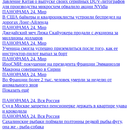
Завление Китая о выпуске своих серийных DUV-литографов
для производства микросхем обвалило акции NVidia
ПАНОРАМА 24. Мир
В США байкеры и квадроциклисты устроили беспредел на
дорогах Лонг-Айленда
ПАНОРАМА 24. Мир
Джедайский меч Люка Скайуокера продали с аукциона за
миллионы долларов
ПАНОРАМА 24. Мир
Ученица смогла успешно приземлиться после того, как ее
инструктор-пилот выпал за борт
ПАНОРАМА 24. Мир
ИноСМИ: покушение на президента Франции Эмманюэля
Макрона совершено в Сирии
ПАНОРАМА 24. Мир
Во Франции более 2 тыс. человек умерли за неделю от
аномального зноя
Показать ещё
ПАНОРАМА 24. Вся Россия
Суд в Москве запретил пенсионерке держать в квартире удава
и крокодила
ПАНОРАМА 24. Вся Россия
Сахалинские рыбаки поймали полтонны редкой рыбы-фугу,
она же - рыба-собака