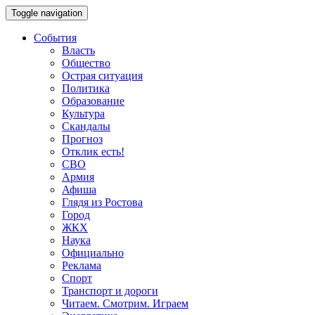
Toggle navigation
События
Власть
Общество
Острая ситуация
Политика
Образование
Культура
Скандалы
Прогноз
Отклик есть!
СВО
Армия
Афиша
Глядя из Ростова
Город
ЖКХ
Наука
Официально
Реклама
Спорт
Транспорт и дороги
Читаем. Смотрим. Играем