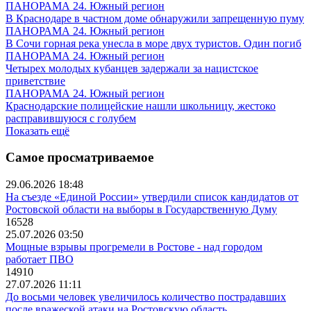
ПАНОРАМА 24. Южный регион
В Краснодаре в частном доме обнаружили запрещенную пуму
ПАНОРАМА 24. Южный регион
В Сочи горная река унесла в море двух туристов. Один погиб
ПАНОРАМА 24. Южный регион
Четырех молодых кубанцев задержали за нацистское
приветствие
ПАНОРАМА 24. Южный регион
Краснодарские полицейские нашли школьницу, жестоко
расправившуюся с голубем
Показать ещё
Самое просматриваемое
29.06.2026 18:48
На съезде «Единой России» утвердили список кандидатов от
Ростовской области на выборы в Государственную Думу
16528
25.07.2026 03:50
Мощные взрывы прогремели в Ростове - над городом
работает ПВО
14910
27.07.2026 11:11
До восьми человек увеличилось количество пострадавших
после вражеской атаки на Ростовскую область