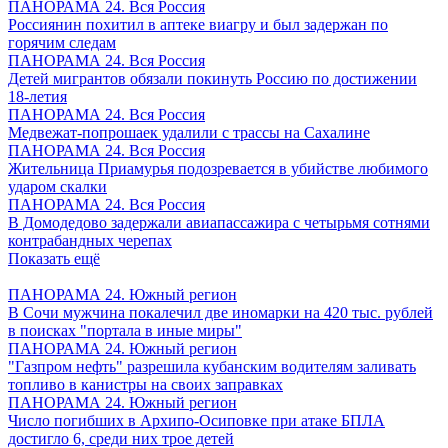
ПАНОРАМА 24. Вся Россия
Россиянин похитил в аптеке виагру и был задержан по
горячим следам
ПАНОРАМА 24. Вся Россия
Детей мигрантов обязали покинуть Россию по достижении
18-летия
ПАНОРАМА 24. Вся Россия
Медвежат-попрошаек удалили с трассы на Сахалине
ПАНОРАМА 24. Вся Россия
Жительница Приамурья подозревается в убийстве любимого
ударом скалки
ПАНОРАМА 24. Вся Россия
В Домодедово задержали авиапассажира с четырьмя сотнями
контрабандных черепах
Показать ещё
ПАНОРАМА 24. Южный регион
В Сочи мужчина покалечил две иномарки на 420 тыс. рублей
в поисках "портала в иные миры"
ПАНОРАМА 24. Южный регион
"Газпром нефть" разрешила кубанским водителям заливать
топливо в канистры на своих заправках
ПАНОРАМА 24. Южный регион
Число погибших в Архипо-Осиповке при атаке БПЛА
достигло 6, среди них трое детей