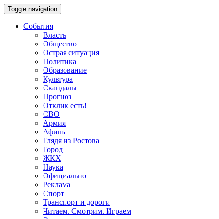
Toggle navigation
События
Власть
Общество
Острая ситуация
Политика
Образование
Культура
Скандалы
Прогноз
Отклик есть!
СВО
Армия
Афиша
Глядя из Ростова
Город
ЖКХ
Наука
Официально
Реклама
Спорт
Транспорт и дороги
Читаем. Смотрим. Играем