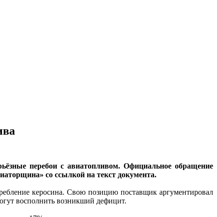
ива
рьёзные перебои с авиатопливом. Официальное обращение
иаторщина» со ссылкой на текст документа.
требление керосина. Свою позицию поставщик аргументировал
могут восполнить возникший дефицит.