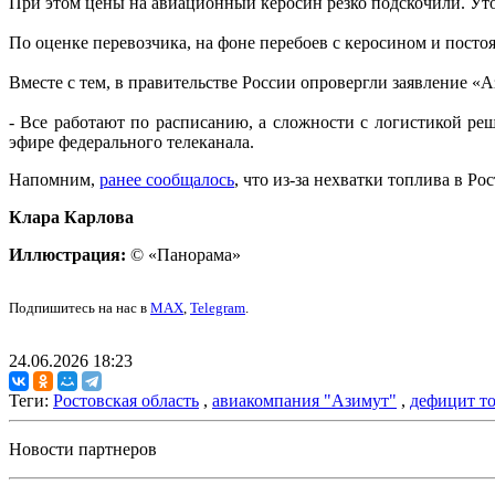
При этом цены на авиационный керосин резко подскочили. Уточ
По оценке перевозчика, на фоне перебоев с керосином и посто
Вместе с тем, в правительстве России опровергли заявление «А
- Все работают по расписанию, а сложности с логистикой ре
эфире федерального телеканала.
Напомним,
ранее сообщалось
, что из-за нехватки топлива в Р
Клара Карлова
Иллюстрация:
© «Панорама»
Подпишитесь на нас в
MAX
,
Telegram
.
24.06.2026 18:23
Теги:
Ростовская область
,
авиакомпания "Азимут"
,
дефицит т
Новости партнеров