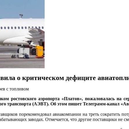
явила о критическом дефиците авиатопл
оев с топливом
ом ростовского аэропорта «Платов», пожаловалась на се
го транспорта (АЭВТ). Об этом пишет Телеграмм-канал «Ав
тавщиков порекомендовал авиакомпании на треть сократить по
абатывающих заводах. Отмечается, что другие поставщики не с