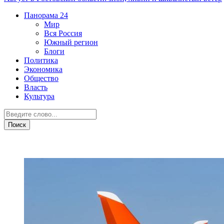
Панорама
24
Мир
Вся Россия
Южный регион
Блоги
Политика
Экономика
Общество
Власть
Культура
Транспорт и дороги