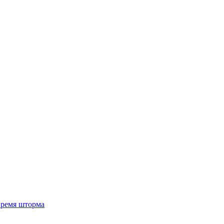
 время шторма