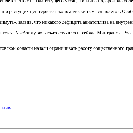
няется, что с начала текущего месяца топливо подорожало боле
янно растущих цен теряется экономический смысл полётов. Особе
зимута», заявив, что никакого дефицита авиатоплива на внутрен
шаются. У «Азимута» что-то случилось, сейчас Минтранс с Рос
остовской области начали ограничивать работу общественного тр
оплива