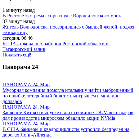
1 минуту назад
В Ростове экстремал спрыгнул с Ворошиловского моста
37 минут назад
Житель Волгодонска, поссорившись с бывшей женой, поджег
ее квартиру
сегодня, 06:46
БПЛА атаковали 5 районов Ростовской области и
Таганрогский залив
Показать ещё
Панорама
24
ПАНОРАМА 24. Мир
Мусорная компания помогла итальянцу найти выброшенный
по ошибке лотерейный билет с выигрышем в миллион
долларов
ПАНОРАМА 24. Мир
Завление Китая о выпуске своих серийных DUV-литографов
для производства микросхем обвалило акции NVidia
ПАНОРАМА 24. Мир
В США байкеры и квадроциклисты устроили беспредел на
дорогах Лонг-Айленда