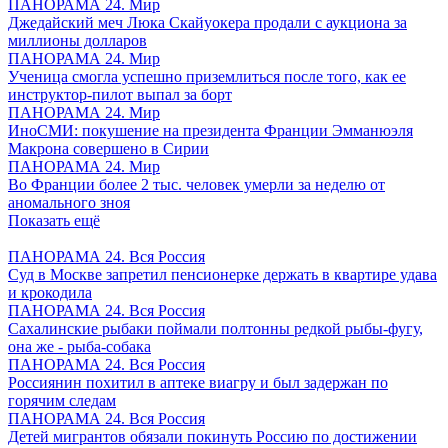
ПАНОРАМА 24. Мир
Джедайский меч Люка Скайуокера продали с аукциона за
миллионы долларов
ПАНОРАМА 24. Мир
Ученица смогла успешно приземлиться после того, как ее
инструктор-пилот выпал за борт
ПАНОРАМА 24. Мир
ИноСМИ: покушение на президента Франции Эмманюэля
Макрона совершено в Сирии
ПАНОРАМА 24. Мир
Во Франции более 2 тыс. человек умерли за неделю от
аномального зноя
Показать ещё
ПАНОРАМА 24. Вся Россия
Суд в Москве запретил пенсионерке держать в квартире удава
и крокодила
ПАНОРАМА 24. Вся Россия
Сахалинские рыбаки поймали полтонны редкой рыбы-фугу,
она же - рыба-собака
ПАНОРАМА 24. Вся Россия
Россиянин похитил в аптеке виагру и был задержан по
горячим следам
ПАНОРАМА 24. Вся Россия
Детей мигрантов обязали покинуть Россию по достижении