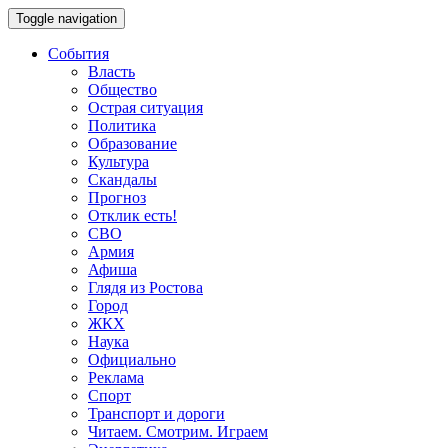
Toggle navigation
События
Власть
Общество
Острая ситуация
Политика
Образование
Культура
Скандалы
Прогноз
Отклик есть!
СВО
Армия
Афиша
Глядя из Ростова
Город
ЖКХ
Наука
Официально
Реклама
Спорт
Транспорт и дороги
Читаем. Смотрим. Играем