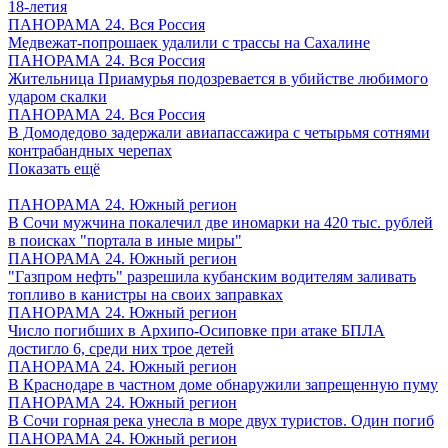
18-летия
ПАНОРАМА 24. Вся Россия
Медвежат-попрошаек удалили с трассы на Сахалине
ПАНОРАМА 24. Вся Россия
Жительница Приамурья подозревается в убийстве любимого
ударом скалки
ПАНОРАМА 24. Вся Россия
В Домодедово задержали авиапассажира с четырьмя сотнями
контрабандных черепах
Показать ещё
ПАНОРАМА 24. Южный регион
В Сочи мужчина покалечил две иномарки на 420 тыс. рублей
в поисках "портала в иные миры"
ПАНОРАМА 24. Южный регион
"Газпром нефть" разрешила кубанским водителям заливать
топливо в канистры на своих заправках
ПАНОРАМА 24. Южный регион
Число погибших в Архипо-Осиповке при атаке БПЛА
достигло 6, среди них трое детей
ПАНОРАМА 24. Южный регион
В Краснодаре в частном доме обнаружили запрещенную пуму
ПАНОРАМА 24. Южный регион
В Сочи горная река унесла в море двух туристов. Один погиб
ПАНОРАМА 24. Южный регион