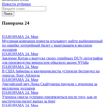
Новости рубрики
Панорама
24
ПАНОРАМА 24. Мир
Мусорная компания помогла итальянцу найти выброшенный
по ошибке лотерейный билет с выигрышем в миллион
долларов
ПАНОРАМА 24. Мир
Завление Китая о выпуске своих серийных DUV-литографов
для производства микросхем обвалило акции NVidia
ПАНОРАМА 24. Мир
В США байкеры и квадроциклисты устроили беспредел на
дорогах Лонг-Айленда
ПАНОРАМА 24. Мир
Джедайский меч Люка Скайуокера продали с аукциона за
миллионы долларов
ПАНОРАМА 24. Мир
Ученица смогла успешно приземлиться после того, как ее
инструктор-пилот выпал за борт
ПАНОРАМА 24. Мир