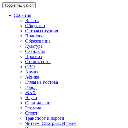
Toggle navigation
События
Власть
Общество
Острая ситуация
Политика
Образование
Культура
Скандалы
Прогноз
Отклик есть!
СВО
Армия
Афиша
Глядя из Ростова
Город
ЖКХ
Наука
Официально
Реклама
Спорт
Транспорт и дороги
Читаем. Смотрим. Играем