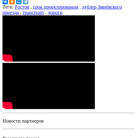
Теги:
Ростов
,
срок проектирования
,
дублер Змиёвского
проезда
,
транспорт
,
дороги
Новости партнеров