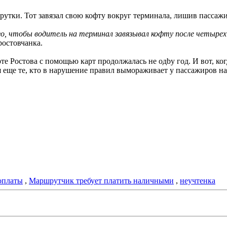
тки. Тот завязал свою кофту вокруг терминала, лишив пассажир
о, чтобы водитель на терминал завязывал кофту после четырех 
ростовчанка.
е Ростова с помощью карт продолжалась не одby год. И вот, ког
ся еще те, кто в нарушение правил вымораживает у пассажиров н
оплаты
,
Маршрутчик требует платить наличными
,
неучтенка