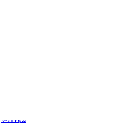
 время шторма