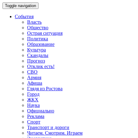
Toggle navigation
События
Власть
Общество
Острая ситуация
Политика
Образование
Культура
Скандалы
Прогноз
Отклик есть!
СВО
Армия
Афиша
Глядя из Ростова
Город
ЖКХ
Наука
Официально
Реклама
Спорт
Транспорт и дороги
Читаем. Смотрим. Играем