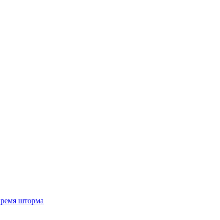
 время шторма