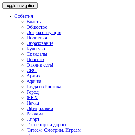
Toggle navigation
События
Власть
Общество
Острая ситуация
Политика
Образование
Культура
Скандалы
Прогноз
Отклик есть!
СВО
Армия
Афиша
Глядя из Ростова
Город
ЖКХ
Наука
Официально
Реклама
Спорт
Транспорт и дороги
Читаем. Смотрим. Играем