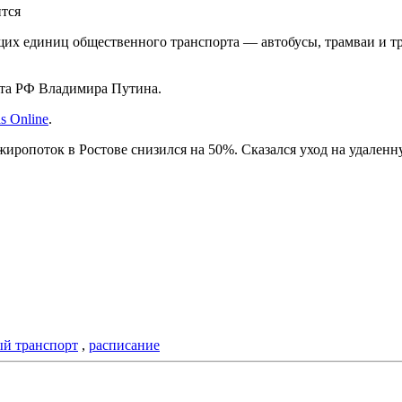
ится
ющих единиц общественного транспорта — автобусы, трамваи и т
нта РФ Владимира Путина.
s Online
.
ажиропоток в Ростове снизился на 50%. Сказался уход на удален
й транспорт
,
расписание