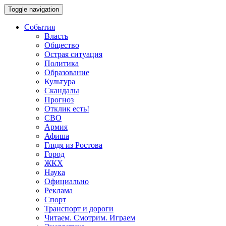
Toggle navigation
События
Власть
Общество
Острая ситуация
Политика
Образование
Культура
Скандалы
Прогноз
Отклик есть!
СВО
Армия
Афиша
Глядя из Ростова
Город
ЖКХ
Наука
Официально
Реклама
Спорт
Транспорт и дороги
Читаем. Смотрим. Играем