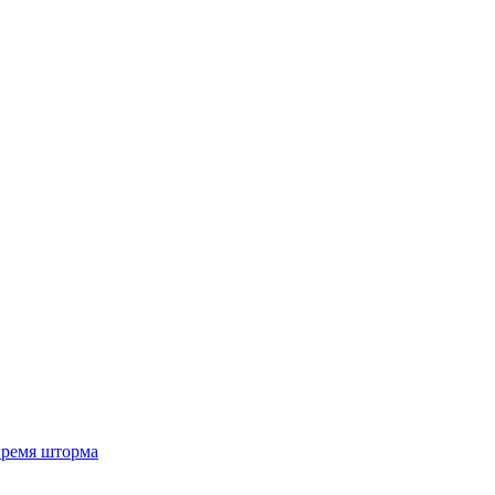
 время шторма