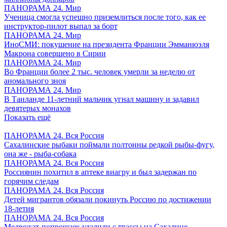
ПАНОРАМА 24. Мир
Ученица смогла успешно приземлиться после того, как ее
инструктор-пилот выпал за борт
ПАНОРАМА 24. Мир
ИноСМИ: покушение на президента Франции Эмманюэля
Макрона совершено в Сирии
ПАНОРАМА 24. Мир
Во Франции более 2 тыс. человек умерли за неделю от
аномального зноя
ПАНОРАМА 24. Мир
В Таиланде 11-летний мальчик угнал машину и задавил
девятерых монахов
Показать ещё
ПАНОРАМА 24. Вся Россия
Сахалинские рыбаки поймали полтонны редкой рыбы-фугу,
она же - рыба-собака
ПАНОРАМА 24. Вся Россия
Россиянин похитил в аптеке виагру и был задержан по
горячим следам
ПАНОРАМА 24. Вся Россия
Детей мигрантов обязали покинуть Россию по достижении
18-летия
ПАНОРАМА 24. Вся Россия
Медвежат-попрошаек удалили с трассы на Сахалине