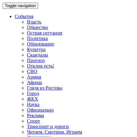
Toggle navigation
События
Власть
Общество
Острая ситуация
Политика
Образование
Культура
Скандалы
Прогноз
Отклик есть!
СВО
Армия
Афиша
Глядя из Ростова
Город
ЖКХ
Наука
Официально
Реклама
Спорт
Транспорт и дороги
Читаем. Смотрим. Играем