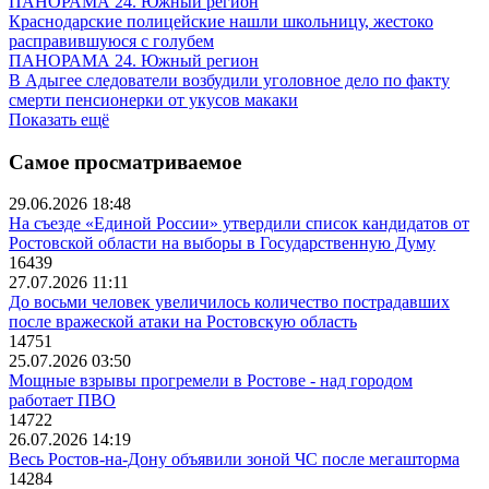
ПАНОРАМА 24. Южный регион
Краснодарские полицейские нашли школьницу, жестоко
расправившуюся с голубем
ПАНОРАМА 24. Южный регион
В Адыгее следователи возбудили уголовное дело по факту
смерти пенсионерки от укусов макаки
Показать ещё
Самое просматриваемое
29.06.2026 18:48
На съезде «Единой России» утвердили список кандидатов от
Ростовской области на выборы в Государственную Думу
16439
27.07.2026 11:11
До восьми человек увеличилось количество пострадавших
после вражеской атаки на Ростовскую область
14751
25.07.2026 03:50
Мощные взрывы прогремели в Ростове - над городом
работает ПВО
14722
26.07.2026 14:19
Весь Ростов-на-Дону объявили зоной ЧС после мегашторма
14284