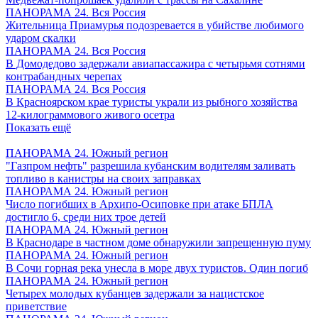
ПАНОРАМА 24. Вся Россия
Жительница Приамурья подозревается в убийстве любимого
ударом скалки
ПАНОРАМА 24. Вся Россия
В Домодедово задержали авиапассажира с четырьмя сотнями
контрабандных черепах
ПАНОРАМА 24. Вся Россия
В Красноярском крае туристы украли из рыбного хозяйства
12-килограммового живого осетра
Показать ещё
ПАНОРАМА 24. Южный регион
"Газпром нефть" разрешила кубанским водителям заливать
топливо в канистры на своих заправках
ПАНОРАМА 24. Южный регион
Число погибших в Архипо-Осиповке при атаке БПЛА
достигло 6, среди них трое детей
ПАНОРАМА 24. Южный регион
В Краснодаре в частном доме обнаружили запрещенную пуму
ПАНОРАМА 24. Южный регион
В Сочи горная река унесла в море двух туристов. Один погиб
ПАНОРАМА 24. Южный регион
Четырех молодых кубанцев задержали за нацистское
приветствие