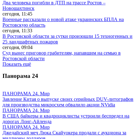
Два человека погибли в ДТП на трассе Ростов –
Новошахтинск
сегодня, 11:45
Военные рассказали о новой атаке украинских БПЛА на
Ростовскую область
сегодня, 11:33
В Ростовской области за сутки произошли 15 техногенных и
25 ландшафтных пожаров
сегодня, 09:04
Суд вынес приговор грабителям, напавшим на семью в
Ростовской области
Показать ещё
Панорама
24
ПАНОРАМА 24. Мир
Завление Китая о выпуске своих серийных DUV-литографов
для производства микросхем обвалило акции NVidia
ПАНОРАМА 24. Мир
В США байкеры и квадроциклисты устроили беспредел на
дорогах Лонг-Айленда
ПАНОРАМА 24. Мир
Джедайский меч Люка Скайуокера продали с аукциона за
миллионы долларов