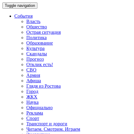
Toggle navigation
События
Власть
Общество
Острая ситуация
Политика
Образование
Культура
Скандалы
Прогноз
Отклик есть!
СВО
Армия
Афиша
Глядя из Ростова
Город
ЖКХ
Наука
Официально
Реклама
Спорт
Транспорт и дороги
Читаем. Смотрим. Играем