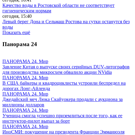
Качество воды в Ростовской области не соответствует
гигиеническим нормам
сегодня, 15:40
Левый берег Дона и Сельмаш Ростова на сутки останутся без
воды
Показать ещё
Панорама
24
ПАНОРАМА 24. Мир
Завление Китая о выпуске своих серийных DUV-литографов
для производства микросхем обвалило акции NVidia
ПАНОРАМА 24. Мир
В США байкеры и квадроциклисты устроили беспредел на
дорогах Лонг-Айленда
ПАНОРАМА 24. Мир
Джедайский меч Люка Скайуокера продали с аукциона за
миллионы долларов
ПАНОРАМА 24. Мир
Ученица смогла успешно приземлиться после того, как ее
инструктор-пилот выпал за борт
ПАНОРАМА 24. Мир
ИноСМИ: покушение на президента Франции Эмманюэля