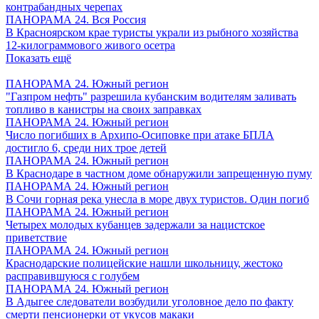
контрабандных черепах
ПАНОРАМА 24. Вся Россия
В Красноярском крае туристы украли из рыбного хозяйства
12-килограммового живого осетра
Показать ещё
ПАНОРАМА 24. Южный регион
"Газпром нефть" разрешила кубанским водителям заливать
топливо в канистры на своих заправках
ПАНОРАМА 24. Южный регион
Число погибших в Архипо-Осиповке при атаке БПЛА
достигло 6, среди них трое детей
ПАНОРАМА 24. Южный регион
В Краснодаре в частном доме обнаружили запрещенную пуму
ПАНОРАМА 24. Южный регион
В Сочи горная река унесла в море двух туристов. Один погиб
ПАНОРАМА 24. Южный регион
Четырех молодых кубанцев задержали за нацистское
приветствие
ПАНОРАМА 24. Южный регион
Краснодарские полицейские нашли школьницу, жестоко
расправившуюся с голубем
ПАНОРАМА 24. Южный регион
В Адыгее следователи возбудили уголовное дело по факту
смерти пенсионерки от укусов макаки