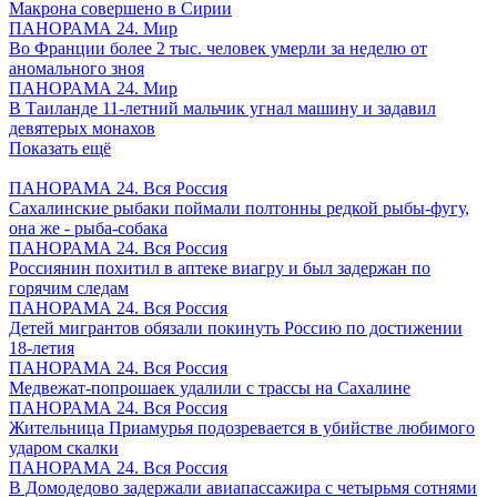
Макрона совершено в Сирии
ПАНОРАМА 24. Мир
Во Франции более 2 тыс. человек умерли за неделю от
аномального зноя
ПАНОРАМА 24. Мир
В Таиланде 11-летний мальчик угнал машину и задавил
девятерых монахов
Показать ещё
ПАНОРАМА 24. Вся Россия
Сахалинские рыбаки поймали полтонны редкой рыбы-фугу,
она же - рыба-собака
ПАНОРАМА 24. Вся Россия
Россиянин похитил в аптеке виагру и был задержан по
горячим следам
ПАНОРАМА 24. Вся Россия
Детей мигрантов обязали покинуть Россию по достижении
18-летия
ПАНОРАМА 24. Вся Россия
Медвежат-попрошаек удалили с трассы на Сахалине
ПАНОРАМА 24. Вся Россия
Жительница Приамурья подозревается в убийстве любимого
ударом скалки
ПАНОРАМА 24. Вся Россия
В Домодедово задержали авиапассажира с четырьмя сотнями