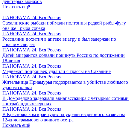
девятерых монахов
Показать ещё
ПАНОРАМА 24. Вся Россия
Сахалинские рыбаки поймали полтонны редкой рыбы-фугу,
она же - рыба-собака
ПАНОРАМА 24. Вся Россия
Россиянин похитил в аптеке виагру и был задержан по
горячим следам
ПАНОРАМА 24. Вся Россия
Детей мигрантов обязали покинуть Россию по достижении
18-летия
ПАНОРАМА 24. Вся Россия
Медвежат-попрошаек удалили с трассы на Сахалине
ПАНОРАМА 24. Вся Россия
Жительница Приамурья подозревается в убийстве любимого
ударом скалки
ПАНОРАМА 24. Вся Россия
В Домодедово задержали авиапассажира с четырьмя сотнями
контрабандных черепах
ПАНОРАМА 24. Вся Россия
В Красноярском крае туристы украли из рыбного хозяйства
12-килограммового живого осетра
Показать ещё