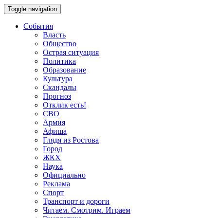
Toggle navigation
События
Власть
Общество
Острая ситуация
Политика
Образование
Культура
Скандалы
Прогноз
Отклик есть!
СВО
Армия
Афиша
Глядя из Ростова
Город
ЖКХ
Наука
Официально
Реклама
Спорт
Транспорт и дороги
Читаем. Смотрим. Играем