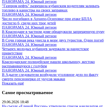
ПАНОРАМА 24. Южный регион
"Газпром нефть" разрешила кубанским водителям заливать
топливо в канистры на своих заправках
ПАНОРАМА 24. Южный регион
Число погибших в Архипо-Осиповке при атаке БПЛА
достигло 6, среди них трое детей
ПАНОРАМА 24. Южный регион
В Краснодаре в частном доме обнаружили запрещенную пуму
ПАНОРАМА 24. Южный регион
В Сочи горная река унесла в море двух туристов. Один погиб
ПАНОРАМА 24. Южный регион
Четырех молодых кубанцев задержали за нацистское
приветствие
ПАНОРАМА 24. Южный регион
Краснодарские полицейские нашли школьницу, жестоко
расправившуюся с голубем
ПАНОРАМА 24. Южный регион
В Адыгее следователи возбудили уголовное дело по факту
смерти пенсионерки от укусов макаки
Показать ещё
Самое просматриваемое
29.06.2026 18:48
На съезде «Единой России» утвердили список кандидатов от