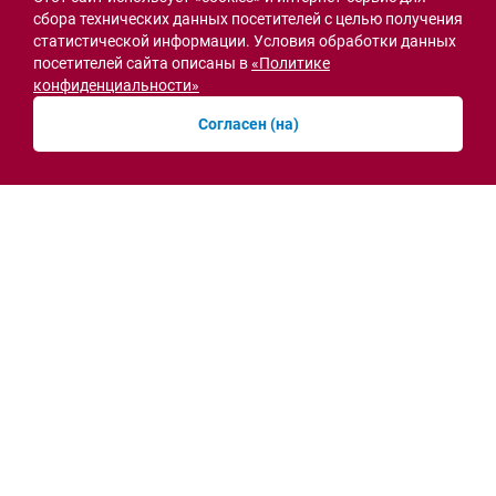
сбора технических данных посетителей с целью получения
статистической информации. Условия обработки данных
посетителей сайта описаны в
«Политике
Острая ситуация
конфиденциальности»
Согласен (на)
Мобильная приёмная МВД открылась в СЖМ
Ростова на месте ночного пожара
вчера, 10:41
Новости рубрики