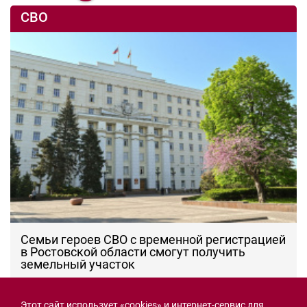
СВО
Семьи героев СВО с временной регистрацией
в Ростовской области смогут получить
земельный участок
30.07.2026 13:05
Новости рубрики
Этот сайт использует «cookies» и интернет-сервис для