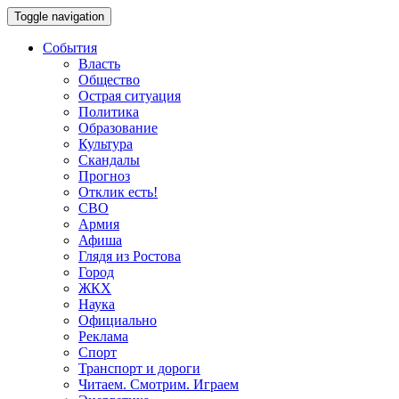
Toggle navigation
События
Власть
Общество
Острая ситуация
Политика
Образование
Культура
Скандалы
Прогноз
Отклик есть!
СВО
Армия
Афиша
Глядя из Ростова
Город
ЖКХ
Наука
Официально
Реклама
Спорт
Транспорт и дороги
Читаем. Смотрим. Играем