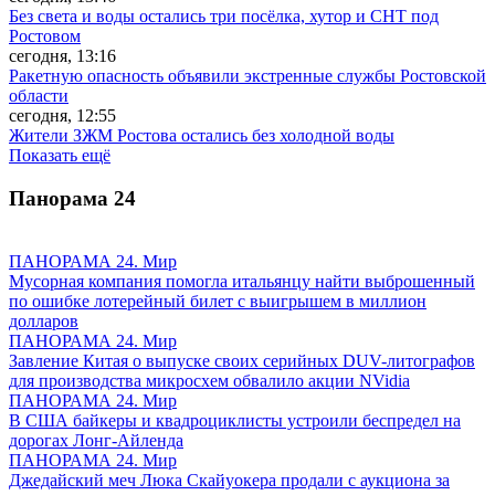
Без света и воды остались три посёлка, хутор и СНТ под
Ростовом
сегодня, 13:16
Ракетную опасность объявили экстренные службы Ростовской
области
сегодня, 12:55
Жители ЗЖМ Ростова остались без холодной воды
Показать ещё
Панорама
24
ПАНОРАМА 24. Мир
Мусорная компания помогла итальянцу найти выброшенный
по ошибке лотерейный билет с выигрышем в миллион
долларов
ПАНОРАМА 24. Мир
Завление Китая о выпуске своих серийных DUV-литографов
для производства микросхем обвалило акции NVidia
ПАНОРАМА 24. Мир
В США байкеры и квадроциклисты устроили беспредел на
дорогах Лонг-Айленда
ПАНОРАМА 24. Мир
Джедайский меч Люка Скайуокера продали с аукциона за