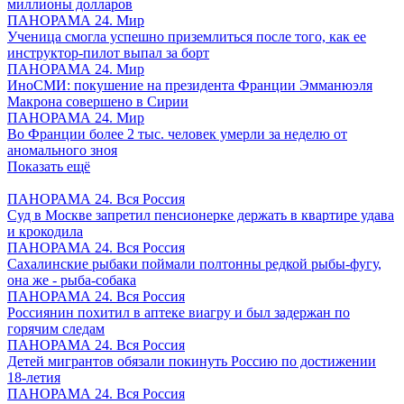
миллионы долларов
ПАНОРАМА 24. Мир
Ученица смогла успешно приземлиться после того, как ее
инструктор-пилот выпал за борт
ПАНОРАМА 24. Мир
ИноСМИ: покушение на президента Франции Эмманюэля
Макрона совершено в Сирии
ПАНОРАМА 24. Мир
Во Франции более 2 тыс. человек умерли за неделю от
аномального зноя
Показать ещё
ПАНОРАМА 24. Вся Россия
Суд в Москве запретил пенсионерке держать в квартире удава
и крокодила
ПАНОРАМА 24. Вся Россия
Сахалинские рыбаки поймали полтонны редкой рыбы-фугу,
она же - рыба-собака
ПАНОРАМА 24. Вся Россия
Россиянин похитил в аптеке виагру и был задержан по
горячим следам
ПАНОРАМА 24. Вся Россия
Детей мигрантов обязали покинуть Россию по достижении
18-летия
ПАНОРАМА 24. Вся Россия