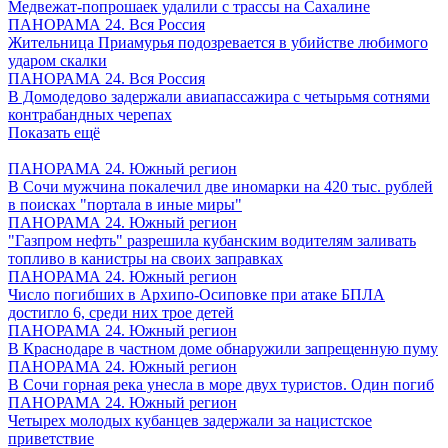
Медвежат-попрошаек удалили с трассы на Сахалине
ПАНОРАМА 24. Вся Россия
Жительница Приамурья подозревается в убийстве любимого
ударом скалки
ПАНОРАМА 24. Вся Россия
В Домодедово задержали авиапассажира с четырьмя сотнями
контрабандных черепах
Показать ещё
ПАНОРАМА 24. Южный регион
В Сочи мужчина покалечил две иномарки на 420 тыс. рублей
в поисках "портала в иные миры"
ПАНОРАМА 24. Южный регион
"Газпром нефть" разрешила кубанским водителям заливать
топливо в канистры на своих заправках
ПАНОРАМА 24. Южный регион
Число погибших в Архипо-Осиповке при атаке БПЛА
достигло 6, среди них трое детей
ПАНОРАМА 24. Южный регион
В Краснодаре в частном доме обнаружили запрещенную пуму
ПАНОРАМА 24. Южный регион
В Сочи горная река унесла в море двух туристов. Один погиб
ПАНОРАМА 24. Южный регион
Четырех молодых кубанцев задержали за нацистское
приветствие