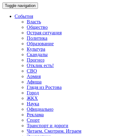
Toggle navigation
События
Власть
Общество
Острая ситуация
Политика
Образование
Культура
Скандалы
Прогноз
Отклик есть!
СВО
Армия
Афиша
Глядя из Ростова
Город
ЖКХ
Наука
Официально
Реклама
Спорт
Транспорт и дороги
Читаем. Смотрим. Играем