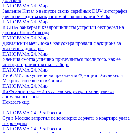
долларов
ПАНОРАМА 24. Мир
Завление Китая о выпуске своих серийных DUV-литографов
для производства микросхем обвалило акции NVidia
ПАНОРАМА 24. Мир
В США байкеры и квадроциклисты устроили беспредел на
дорогах Лонг-Айленда
ПАНОРАМА 24. Мир
Джедайский меч Люка Скайуокера продали с аукциона за
миллионы долларов
ПАНОРАМА 24. Мир
Ученица смогла успешно приземлиться после того, как ее
инструктор-пилот выпал за борт
ПАНОРАМА 24. Мир
ИноСМИ: покушение на президента Франции Эмманюэля
Макрона совершено в Сирии
ПАНОРАМА 24. Мир
Во Франции более 2 тыс. человек умерли за неделю от
аномального зноя
Показать ещё
ПАНОРАМА 24. Вся Россия
Суд в Москве запретил пенсионерке держать в квартире удава
и крокодила
ПАНОРАМА 24. Вся Россия