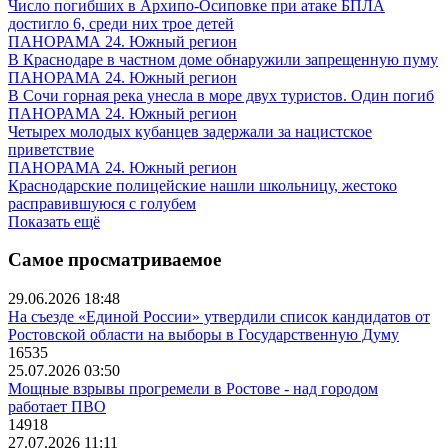
Число погибших в Архипо-Осиповке при атаке БПЛА
достигло 6, среди них трое детей
ПАНОРАМА 24. Южный регион
В Краснодаре в частном доме обнаружили запрещенную пуму
ПАНОРАМА 24. Южный регион
В Сочи горная река унесла в море двух туристов. Один погиб
ПАНОРАМА 24. Южный регион
Четырех молодых кубанцев задержали за нацистское
приветствие
ПАНОРАМА 24. Южный регион
Краснодарские полицейские нашли школьницу, жестоко
расправившуюся с голубем
Показать ещё
Самое просматриваемое
29.06.2026 18:48
На съезде «Единой России» утвердили список кандидатов от
Ростовской области на выборы в Государственную Думу
16535
25.07.2026 03:50
Мощные взрывы прогремели в Ростове - над городом
работает ПВО
14918
27.07.2026 11:11