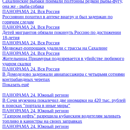
Сахалинские рыбаки поймали полтонны редкой рыбы-фугу,
она же - рыба-собака
ПАНОРАМА 24. Вся Россия
Россиянин похитил в аптеке виагру и был задержан по
горячим следам
ПАНОРАМА 24. Вся Россия
Детей мигрантов обязали покинуть Россию по достижении
18-летия
ПАНОРАМА 24. Вся Россия
Медвежат-попрошаек удалили с трассы на Сахалине
ПАНОРАМА 24. Вся Россия
Жительница Приамурья подозревается в убийстве любимого
ударом скалки
ПАНОРАМА 24. Вся Россия
В Домодедово задержали авиапассажира с четырьмя сотнями
контрабандных черепах
Показать ещё
ПАНОРАМА 24. Южный регион
В Сочи мужчина покалечил две иномарки на 420 тыс. рублей
в поисках "портала в иные миры"
ПАНОРАМА 24. Южный регион
"Газпром нефть" разрешила кубанским водителям заливать
топливо в канистры на своих заправках
ПАНОРАМА 24. Южный регион