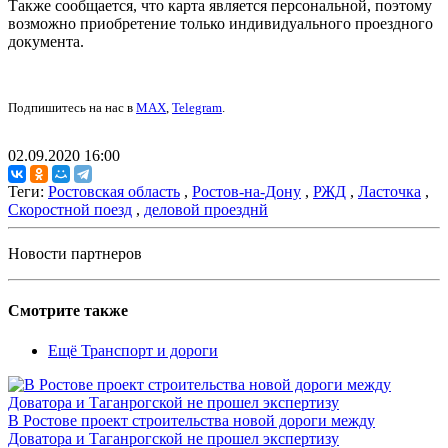
Также сообщается, что карта является персональной, поэтому
возможно приобретение только индивидуального проездного
документа.
Подпишитесь на нас в
MAX
,
Telegram
.
02.09.2020 16:00
Теги:
Ростовская область
,
Ростов-на-Дону
,
РЖД
,
Ласточка
,
Скоростной поезд
,
деловой проезднй
Новости партнеров
Смотрите также
Ещё Транспорт и дороги
В Ростове проект строительства новой дороги между
Доватора и Таганрогской не прошел экспертизу