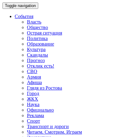
Toggle navigation
События
Власть
Общество
Острая ситуация
Политика
Образование
Культура
Скандалы
Прогноз
Отклик есть!
СВО
Армия
Афиша
Глядя из Ростова
Город
ЖКХ
Наука
Официально
Реклама
Спорт
Транспорт и дороги
Читаем. Смотрим. Играем