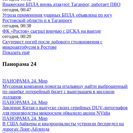
Вражеские БПЛА вновь атакуют Таганрог, работает ПВО
сегодня, 00:47
Угроза применения ударных БПЛА объявлена по югу
Ростовской области и в Таганроге
сегодня, 00:38
ФК «Ростов» сыграл вничью с ЦСКА на выезде
сегодня, 00:20
Скутерист погиб после лобового столкновения с
микроавтобусом в Ростове
Показать ещё
Панорама
24
ПАНОРАМА 24. Мир
Мусорная компания помогла итальянцу найти выброшенный
по ошибке лотерейный билет с выигрышем в миллион
долларов
ПАНОРАМА 24. Мир
Завление Китая о выпуске своих серийных DUV-литографов
для производства микросхем обвалило акции NVidia
ПАНОРАМА 24. Мир
В США байкеры и квадроциклисты устроили беспредел на
дорогах Лонг-Айленда