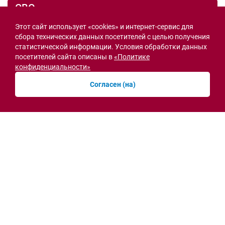
СВО
Этот сайт использует «cookies» и интернет-сервис для
сбора технических данных посетителей с целью получения
статистической информации. Условия обработки данных
посетителей сайта описаны в
«Политике
конфиденциальности»
Согласен (на)
Семьи героев СВО с временной регистрацией
в Ростовской области смогут получить
земельный участок
30.07.2026 13:05
Новости рубрики