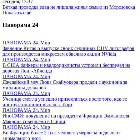
сегодня, 13:37
Ветхая проводка едва не лишила жилья семью из Морозовска
Показать ещё
Панорама
24
ПАНОРАМА 24. Мир
Завление Китая о выпуске своих серийных DUV-литографов
для производства микросхем обвалило акции NVidia
ПАНОРАМА 24. Мир
В США байкеры и квадроциклисты устроили беспредел на
дорогах Лонг-Айленда
ПАНОРАМА 24. Мир
Джедайский меч Люка Скайуокера продали с аукциона за
миллионы долларов
ПАНОРАМА 24. Мир
Ученица смогла успешно приземлиться после того, как ее
инструктор-пилот выпал за борт
ПАНОРАМА 24. Мир
ИноСМИ: покушение на президента Франции Эмманюэля
Макрона совершено в Сирии
ПАНОРАМА 24. Мир
Во Франции более 2 тыс. человек умерли за неделю от
аномального зноя