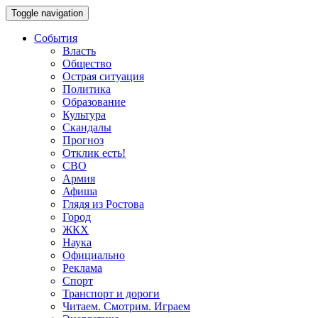
Toggle navigation
События
Власть
Общество
Острая ситуация
Политика
Образование
Культура
Скандалы
Прогноз
Отклик есть!
СВО
Армия
Афиша
Глядя из Ростова
Город
ЖКХ
Наука
Официально
Реклама
Спорт
Транспорт и дороги
Читаем. Смотрим. Играем