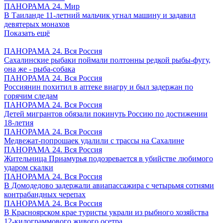
ПАНОРАМА 24. Мир
В Таиланде 11-летний мальчик угнал машину и задавил
девятерых монахов
Показать ещё
ПАНОРАМА 24. Вся Россия
Сахалинские рыбаки поймали полтонны редкой рыбы-фугу,
она же - рыба-собака
ПАНОРАМА 24. Вся Россия
Россиянин похитил в аптеке виагру и был задержан по
горячим следам
ПАНОРАМА 24. Вся Россия
Детей мигрантов обязали покинуть Россию по достижении
18-летия
ПАНОРАМА 24. Вся Россия
Медвежат-попрошаек удалили с трассы на Сахалине
ПАНОРАМА 24. Вся Россия
Жительница Приамурья подозревается в убийстве любимого
ударом скалки
ПАНОРАМА 24. Вся Россия
В Домодедово задержали авиапассажира с четырьмя сотнями
контрабандных черепах
ПАНОРАМА 24. Вся Россия
В Красноярском крае туристы украли из рыбного хозяйства
12-килограммового живого осетра