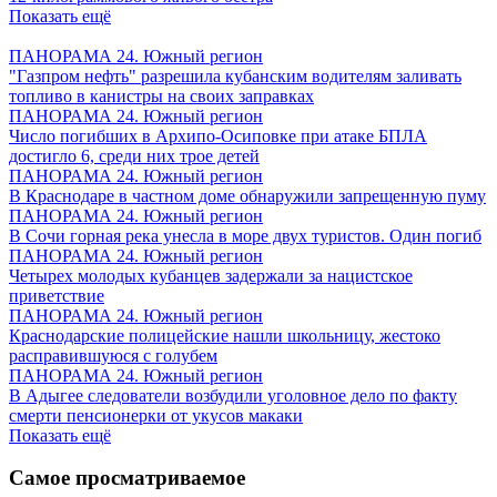
Показать ещё
ПАНОРАМА 24. Южный регион
"Газпром нефть" разрешила кубанским водителям заливать
топливо в канистры на своих заправках
ПАНОРАМА 24. Южный регион
Число погибших в Архипо-Осиповке при атаке БПЛА
достигло 6, среди них трое детей
ПАНОРАМА 24. Южный регион
В Краснодаре в частном доме обнаружили запрещенную пуму
ПАНОРАМА 24. Южный регион
В Сочи горная река унесла в море двух туристов. Один погиб
ПАНОРАМА 24. Южный регион
Четырех молодых кубанцев задержали за нацистское
приветствие
ПАНОРАМА 24. Южный регион
Краснодарские полицейские нашли школьницу, жестоко
расправившуюся с голубем
ПАНОРАМА 24. Южный регион
В Адыгее следователи возбудили уголовное дело по факту
смерти пенсионерки от укусов макаки
Показать ещё
Самое просматриваемое