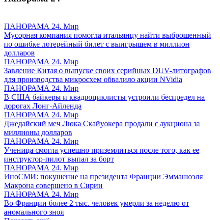
ПАНОРАМА 24. Мир
Мусорная компания помогла итальянцу найти выброшенный
по ошибке лотерейный билет с выигрышем в миллион
долларов
ПАНОРАМА 24. Мир
Завление Китая о выпуске своих серийных DUV-литографов
для производства микросхем обвалило акции NVidia
ПАНОРАМА 24. Мир
В США байкеры и квадроциклисты устроили беспредел на
дорогах Лонг-Айленда
ПАНОРАМА 24. Мир
Джедайский меч Люка Скайуокера продали с аукциона за
миллионы долларов
ПАНОРАМА 24. Мир
Ученица смогла успешно приземлиться после того, как ее
инструктор-пилот выпал за борт
ПАНОРАМА 24. Мир
ИноСМИ: покушение на президента Франции Эмманюэля
Макрона совершено в Сирии
ПАНОРАМА 24. Мир
Во Франции более 2 тыс. человек умерли за неделю от
аномального зноя