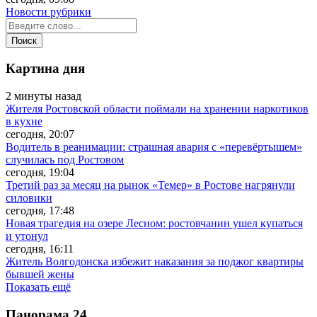
Новости рубрики
Картина дня
2 минуты назад
Жителя Ростовской области поймали на хранении наркотиков
в кухне
сегодня, 20:07
Водитель в реанимации: страшная авария с «перевёртышем»
случилась под Ростовом
сегодня, 19:04
Третий раз за месяц на рынок «Темер» в Ростове нагрянули
силовики
сегодня, 17:48
Новая трагедия на озере Лесном: ростовчанин ушел купаться
и утонул
сегодня, 16:11
Житель Волгодонска избежит наказания за поджог квартиры
бывшей жены
Показать ещё
Панорама
24