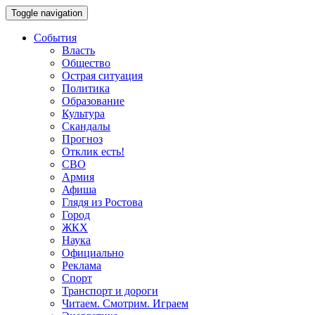
Toggle navigation
События
Власть
Общество
Острая ситуация
Политика
Образование
Культура
Скандалы
Прогноз
Отклик есть!
СВО
Армия
Афиша
Глядя из Ростова
Город
ЖКХ
Наука
Официально
Реклама
Спорт
Транспорт и дороги
Читаем. Смотрим. Играем