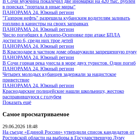
В Сочи мужчина покалечил две иномарки на 420 тыс. рублей
в поисках "портала в иные миры"
ПАНОРАМА 24. Южный регион
"Газпром нефть" разрешила кубанским водителям заливать
топливо в канистры на своих заправках
ПАНОРАМА 24. Южный регион
Число погибших в Архипо-Осиповке при атаке БПЛА
достигло 6, среди них трое детей
ПАНОРАМА 24. Южный регион
В Краснодаре в частном доме обнаружили запрещенную пуму
ПАНОРАМА 24. Южный регион
В Сочи горная река унесла в море двух туристов. Один погиб
ПАНОРАМА 24. Южный регион
Четырех молодых кубанцев задержали за нацистское
приветствие
ПАНОРАМА 24. Южный регион
Краснодарские полицейские нашли школьницу, жестоко
расправившуюся с голубем
Показать ещё
Самое просматриваемое
29.06.2026 18:48
На съезде «Единой России» утвердили список кандидатов от
Ростовской области на выборы в Государственную Думу