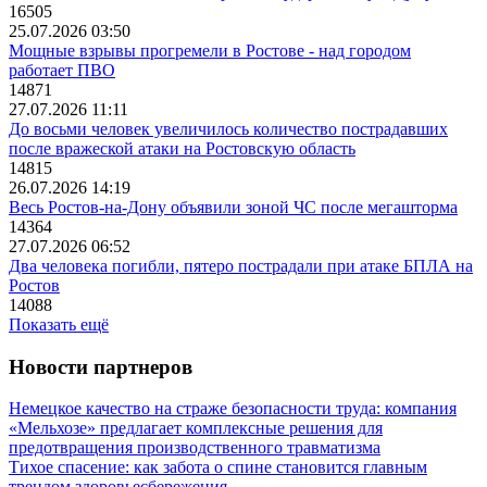
16505
25.07.2026 03:50
Мощные взрывы прогремели в Ростове - над городом
работает ПВО
14871
27.07.2026 11:11
До восьми человек увеличилось количество пострадавших
после вражеской атаки на Ростовскую область
14815
26.07.2026 14:19
Весь Ростов-на-Дону объявили зоной ЧС после мегашторма
14364
27.07.2026 06:52
Два человека погибли, пятеро пострадали при атаке БПЛА на
Ростов
14088
Показать ещё
Новости партнеров
Немецкое качество на страже безопасности труда: компания
«Мельхозе» предлагает комплексные решения для
предотвращения производственного травматизма
Тихое спасение: как забота о спине становится главным
трендом здоровьесбережения