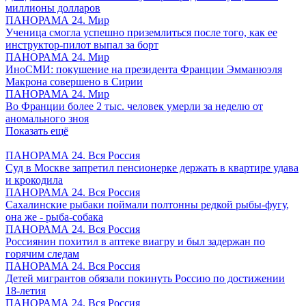
миллионы долларов
ПАНОРАМА 24. Мир
Ученица смогла успешно приземлиться после того, как ее
инструктор-пилот выпал за борт
ПАНОРАМА 24. Мир
ИноСМИ: покушение на президента Франции Эмманюэля
Макрона совершено в Сирии
ПАНОРАМА 24. Мир
Во Франции более 2 тыс. человек умерли за неделю от
аномального зноя
Показать ещё
ПАНОРАМА 24. Вся Россия
Суд в Москве запретил пенсионерке держать в квартире удава
и крокодила
ПАНОРАМА 24. Вся Россия
Сахалинские рыбаки поймали полтонны редкой рыбы-фугу,
она же - рыба-собака
ПАНОРАМА 24. Вся Россия
Россиянин похитил в аптеке виагру и был задержан по
горячим следам
ПАНОРАМА 24. Вся Россия
Детей мигрантов обязали покинуть Россию по достижении
18-летия
ПАНОРАМА 24. Вся Россия