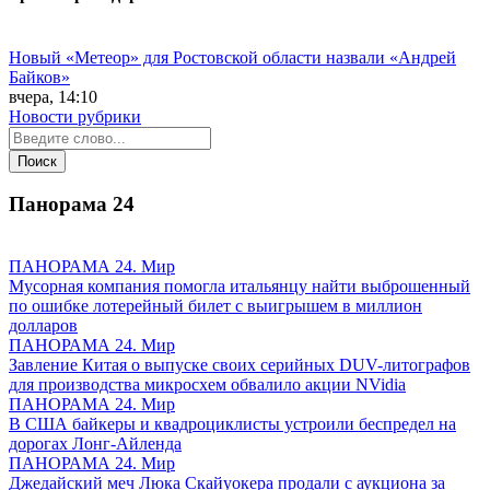
Новый «Метеор» для Ростовской области назвали «Андрей
Байков»
вчера, 14:10
Новости рубрики
Панорама
24
ПАНОРАМА 24. Мир
Мусорная компания помогла итальянцу найти выброшенный
по ошибке лотерейный билет с выигрышем в миллион
долларов
ПАНОРАМА 24. Мир
Завление Китая о выпуске своих серийных DUV-литографов
для производства микросхем обвалило акции NVidia
ПАНОРАМА 24. Мир
В США байкеры и квадроциклисты устроили беспредел на
дорогах Лонг-Айленда
ПАНОРАМА 24. Мир
Джедайский меч Люка Скайуокера продали с аукциона за