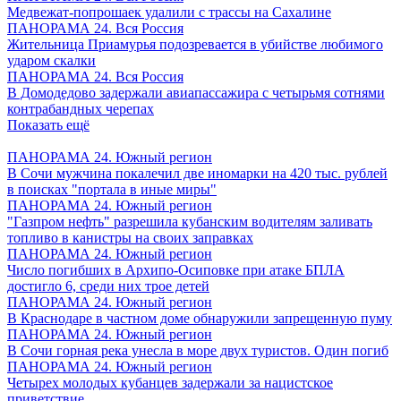
Медвежат-попрошаек удалили с трассы на Сахалине
ПАНОРАМА 24. Вся Россия
Жительница Приамурья подозревается в убийстве любимого
ударом скалки
ПАНОРАМА 24. Вся Россия
В Домодедово задержали авиапассажира с четырьмя сотнями
контрабандных черепах
Показать ещё
ПАНОРАМА 24. Южный регион
В Сочи мужчина покалечил две иномарки на 420 тыс. рублей
в поисках "портала в иные миры"
ПАНОРАМА 24. Южный регион
"Газпром нефть" разрешила кубанским водителям заливать
топливо в канистры на своих заправках
ПАНОРАМА 24. Южный регион
Число погибших в Архипо-Осиповке при атаке БПЛА
достигло 6, среди них трое детей
ПАНОРАМА 24. Южный регион
В Краснодаре в частном доме обнаружили запрещенную пуму
ПАНОРАМА 24. Южный регион
В Сочи горная река унесла в море двух туристов. Один погиб
ПАНОРАМА 24. Южный регион
Четырех молодых кубанцев задержали за нацистское
приветствие