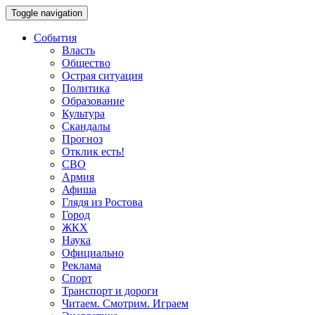
Toggle navigation
События
Власть
Общество
Острая ситуация
Политика
Образование
Культура
Скандалы
Прогноз
Отклик есть!
СВО
Армия
Афиша
Глядя из Ростова
Город
ЖКХ
Наука
Официально
Реклама
Спорт
Транспорт и дороги
Читаем. Смотрим. Играем