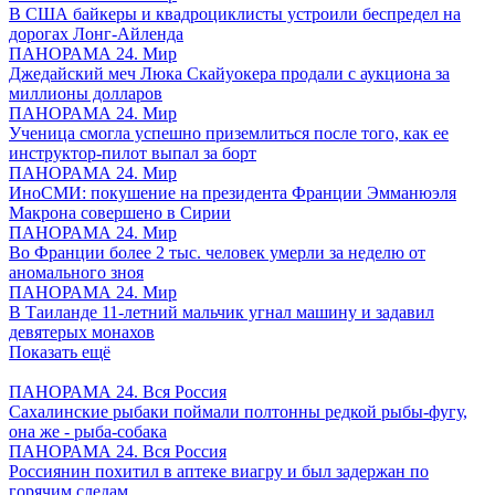
В США байкеры и квадроциклисты устроили беспредел на
дорогах Лонг-Айленда
ПАНОРАМА 24. Мир
Джедайский меч Люка Скайуокера продали с аукциона за
миллионы долларов
ПАНОРАМА 24. Мир
Ученица смогла успешно приземлиться после того, как ее
инструктор-пилот выпал за борт
ПАНОРАМА 24. Мир
ИноСМИ: покушение на президента Франции Эмманюэля
Макрона совершено в Сирии
ПАНОРАМА 24. Мир
Во Франции более 2 тыс. человек умерли за неделю от
аномального зноя
ПАНОРАМА 24. Мир
В Таиланде 11-летний мальчик угнал машину и задавил
девятерых монахов
Показать ещё
ПАНОРАМА 24. Вся Россия
Сахалинские рыбаки поймали полтонны редкой рыбы-фугу,
она же - рыба-собака
ПАНОРАМА 24. Вся Россия
Россиянин похитил в аптеке виагру и был задержан по
горячим следам