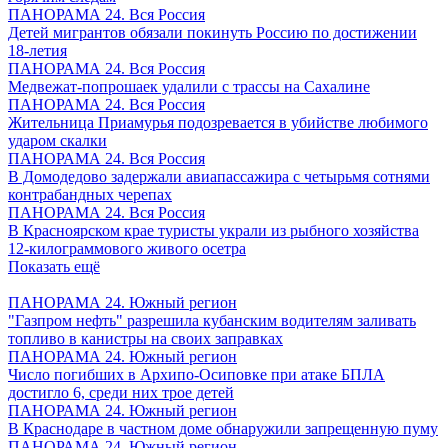
ПАНОРАМА 24. Вся Россия
Детей мигрантов обязали покинуть Россию по достижении
18-летия
ПАНОРАМА 24. Вся Россия
Медвежат-попрошаек удалили с трассы на Сахалине
ПАНОРАМА 24. Вся Россия
Жительница Приамурья подозревается в убийстве любимого
ударом скалки
ПАНОРАМА 24. Вся Россия
В Домодедово задержали авиапассажира с четырьмя сотнями
контрабандных черепах
ПАНОРАМА 24. Вся Россия
В Красноярском крае туристы украли из рыбного хозяйства
12-килограммового живого осетра
Показать ещё
ПАНОРАМА 24. Южный регион
"Газпром нефть" разрешила кубанским водителям заливать
топливо в канистры на своих заправках
ПАНОРАМА 24. Южный регион
Число погибших в Архипо-Осиповке при атаке БПЛА
достигло 6, среди них трое детей
ПАНОРАМА 24. Южный регион
В Краснодаре в частном доме обнаружили запрещенную пуму
ПАНОРАМА 24. Южный регион