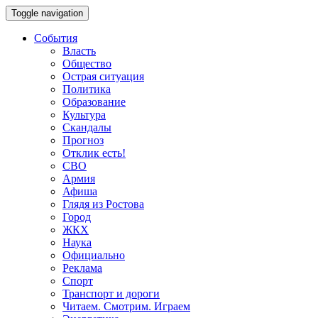
Toggle navigation
События
Власть
Общество
Острая ситуация
Политика
Образование
Культура
Скандалы
Прогноз
Отклик есть!
СВО
Армия
Афиша
Глядя из Ростова
Город
ЖКХ
Наука
Официально
Реклама
Спорт
Транспорт и дороги
Читаем. Смотрим. Играем