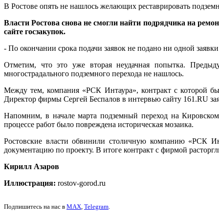
В Ростове опять не нашлось желающих реставрировать подзем
Власти Ростова снова не смогли найти подрядчика на ремон
сайте госзакупок.
- По окончании срока подачи заявок не подано ни одной заявк
Отметим, что это уже вторая неудачная попытка. Преды
многострадального подземного перехода не нашлось.
Между тем, компания «РСК Интаура», контракт с которой бы
Директор фирмы Сергей Беспалов в интервью сайту 161.RU зая
Напомним, в начале марта подземный переход на Кировско
процессе работ было повреждена историческая мозаика.
Ростовские власти обвинили столичную компанию «РСК Инт
документацию по проекту. В итоге контракт с фирмой расторгл
Кирилл Азаров
Иллюстрация:
rostov-gorod.ru
Подпишитесь на нас в
MAX
,
Telegram
.