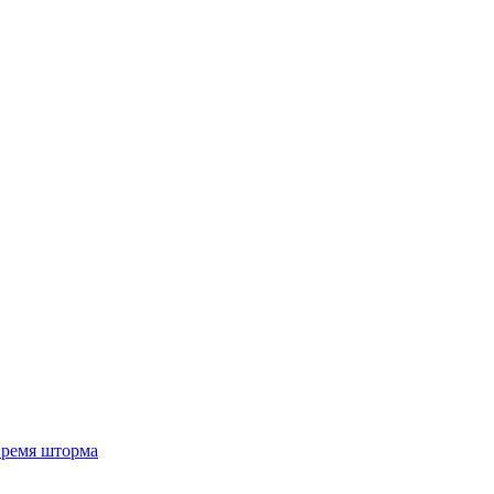
 время шторма