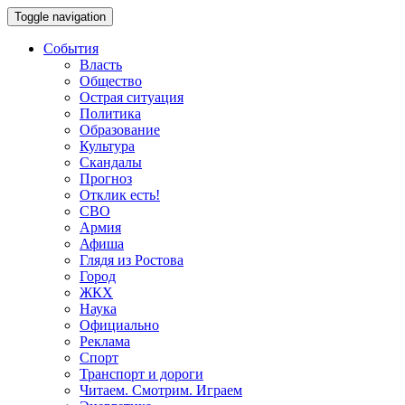
Toggle navigation
События
Власть
Общество
Острая ситуация
Политика
Образование
Культура
Скандалы
Прогноз
Отклик есть!
СВО
Армия
Афиша
Глядя из Ростова
Город
ЖКХ
Наука
Официально
Реклама
Спорт
Транспорт и дороги
Читаем. Смотрим. Играем