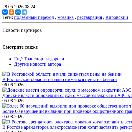
28.05.2026 08:24
Теги:
подземный переход
,
мозаика
,
реставрация
,
Кировский
,
Новости партнеров
Смотрите также
Ещё Транспорт и дороги
Другие новости автора
В Ростовской области начали снижаться цены на бензин
06.08.2026
Донские власти опровергли слухи о массовом закрытии АЗС в 
05.08.2026
Более 60 нарушений выявили при проверке общественного тра
05.08.2026
В Ростове арендаторов электросамокатов хотят заставить регис