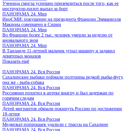
Ученица смогла успешно приземлиться после того, как ее
инструктор-пилот выпал за борт
ПАНОРАМА 24. Мир
ИноСМИ: покушение на президента Франции Эмманюэля
Макрона совершено в Сирии
ПАНОРАМА 24. Мир
Во Франции более 2 тыс. человек умерли за неделю от
аномального зноя
ПАНОРАМА 24. Мир
В Таиланде 11-летний мальчик угнал машину и задавил
девятерых монахов
Показать ещё
ПАНОРАМА 24. Вся Россия
Сахалинские рыбаки поймали полтонны редкой рыбы-фугу,
она же - рыба-собака
ПАНОРАМА 24. Вся Россия
Россиянин похитил в аптеке виагру и был задержан по
горячим следам
ПАНОРАМА 24. Вся Россия
Детей мигрантов обязали покинуть Россию по достижении
18-летия
ПАНОРАМА 24. Вся Россия
Медвежат-попрошаек удалили с трассы на Сахалине
ПАНОРАМА 24. Вся Россия