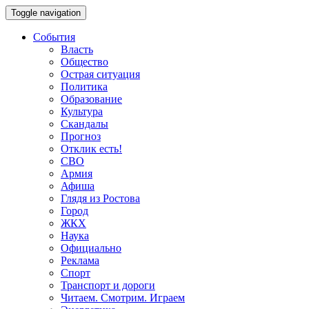
Toggle navigation
События
Власть
Общество
Острая ситуация
Политика
Образование
Культура
Скандалы
Прогноз
Отклик есть!
СВО
Армия
Афиша
Глядя из Ростова
Город
ЖКХ
Наука
Официально
Реклама
Спорт
Транспорт и дороги
Читаем. Смотрим. Играем