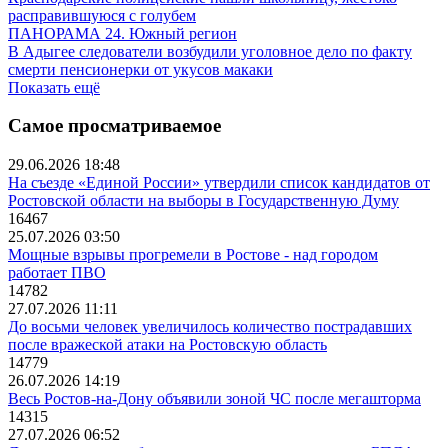
расправившуюся с голубем
ПАНОРАМА 24. Южный регион
В Адыгее следователи возбудили уголовное дело по факту
смерти пенсионерки от укусов макаки
Показать ещё
Самое просматриваемое
29.06.2026 18:48
На съезде «Единой России» утвердили список кандидатов от
Ростовской области на выборы в Государственную Думу
16467
25.07.2026 03:50
Мощные взрывы прогремели в Ростове - над городом
работает ПВО
14782
27.07.2026 11:11
До восьми человек увеличилось количество пострадавших
после вражеской атаки на Ростовскую область
14779
26.07.2026 14:19
Весь Ростов-на-Дону объявили зоной ЧС после мегашторма
14315
27.07.2026 06:52