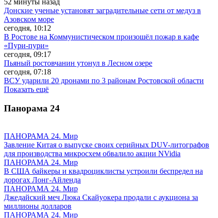
52 минуты назад
Донские ученые установят заградительные сети от медуз в
Азовском море
сегодня, 10:12
В Ростове на Коммунистическом произошёл пожар в кафе
«Пури-пури»
сегодня, 09:17
Пьяный ростовчанин утонул в Лесном озере
сегодня, 07:18
ВСУ ударили 20 дронами по 3 районам Ростовской области
Показать ещё
Панорама
24
ПАНОРАМА 24. Мир
Завление Китая о выпуске своих серийных DUV-литографов
для производства микросхем обвалило акции NVidia
ПАНОРАМА 24. Мир
В США байкеры и квадроциклисты устроили беспредел на
дорогах Лонг-Айленда
ПАНОРАМА 24. Мир
Джедайский меч Люка Скайуокера продали с аукциона за
миллионы долларов
ПАНОРАМА 24. Мир