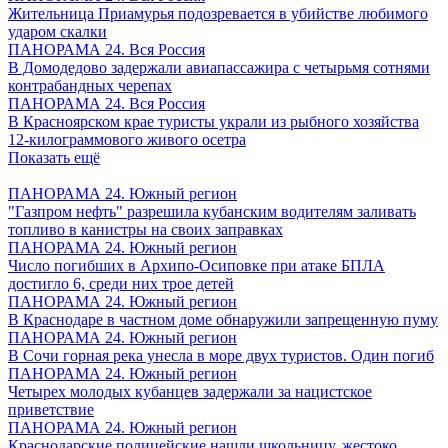
Жительница Приамурья подозревается в убийстве любимого
ударом скалки
ПАНОРАМА 24. Вся Россия
В Домодедово задержали авиапассажира с четырьмя сотнями
контрабандных черепах
ПАНОРАМА 24. Вся Россия
В Красноярском крае туристы украли из рыбного хозяйства
12-килограммового живого осетра
Показать ещё
ПАНОРАМА 24. Южный регион
"Газпром нефть" разрешила кубанским водителям заливать
топливо в канистры на своих заправках
ПАНОРАМА 24. Южный регион
Число погибших в Архипо-Осиповке при атаке БПЛА
достигло 6, среди них трое детей
ПАНОРАМА 24. Южный регион
В Краснодаре в частном доме обнаружили запрещенную пуму
ПАНОРАМА 24. Южный регион
В Сочи горная река унесла в море двух туристов. Один погиб
ПАНОРАМА 24. Южный регион
Четырех молодых кубанцев задержали за нацистское
приветствие
ПАНОРАМА 24. Южный регион
Краснодарские полицейские нашли школьницу, жестоко