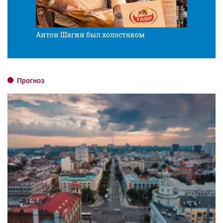
Антон Шагин был холостяком
Разв
Прогноз