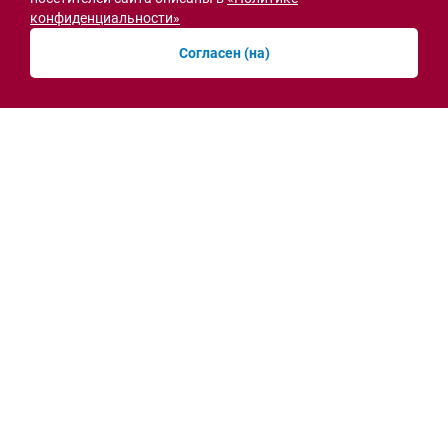
конфиденциальности»
Согласен (на)
Серьёзные проблемы со светом начались в
Батайске из-за жары
07.08.2026 11:09
Новости рубрики
Энергетика