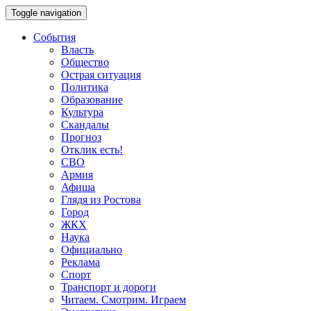
Toggle navigation
События
Власть
Общество
Острая ситуация
Политика
Образование
Культура
Скандалы
Прогноз
Отклик есть!
СВО
Армия
Афиша
Глядя из Ростова
Город
ЖКХ
Наука
Официально
Реклама
Спорт
Транспорт и дороги
Читаем. Смотрим. Играем