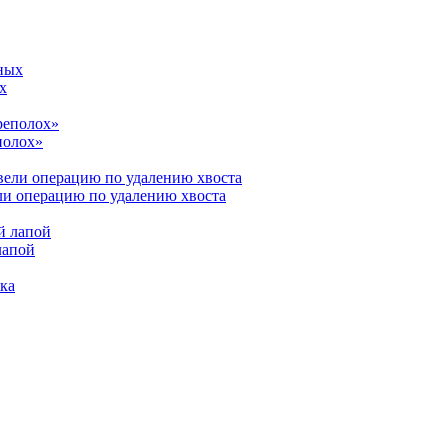
х
полох»
ли операцию по удалению хвоста
лапой