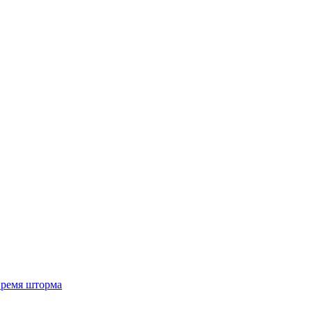
 время шторма