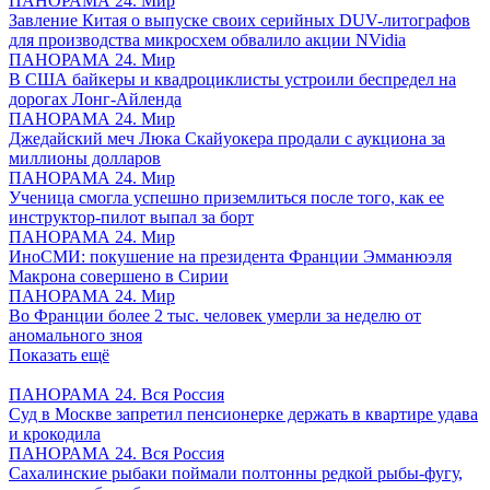
ПАНОРАМА 24. Мир
Завление Китая о выпуске своих серийных DUV-литографов
для производства микросхем обвалило акции NVidia
ПАНОРАМА 24. Мир
В США байкеры и квадроциклисты устроили беспредел на
дорогах Лонг-Айленда
ПАНОРАМА 24. Мир
Джедайский меч Люка Скайуокера продали с аукциона за
миллионы долларов
ПАНОРАМА 24. Мир
Ученица смогла успешно приземлиться после того, как ее
инструктор-пилот выпал за борт
ПАНОРАМА 24. Мир
ИноСМИ: покушение на президента Франции Эмманюэля
Макрона совершено в Сирии
ПАНОРАМА 24. Мир
Во Франции более 2 тыс. человек умерли за неделю от
аномального зноя
Показать ещё
ПАНОРАМА 24. Вся Россия
Суд в Москве запретил пенсионерке держать в квартире удава
и крокодила
ПАНОРАМА 24. Вся Россия
Сахалинские рыбаки поймали полтонны редкой рыбы-фугу,