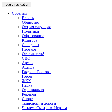
Toggle navigation
События
Власть
Общество
Острая ситуация
Политика
Образование
Культура
Скандалы
Прогноз
Отклик есть!
СВО
Армия
Афиша
Глядя из Ростова
Город
ЖКХ
Наука
Официально
Реклама
Спорт
Транспорт и дороги
Читаем. Смотрим. Играем