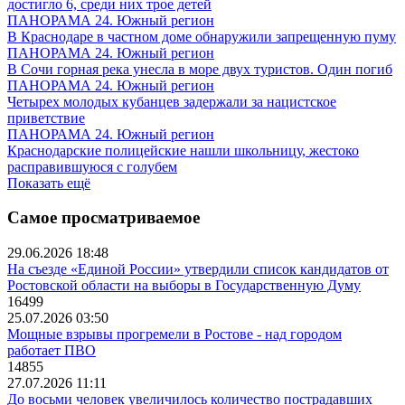
достигло 6, среди них трое детей
ПАНОРАМА 24. Южный регион
В Краснодаре в частном доме обнаружили запрещенную пуму
ПАНОРАМА 24. Южный регион
В Сочи горная река унесла в море двух туристов. Один погиб
ПАНОРАМА 24. Южный регион
Четырех молодых кубанцев задержали за нацистское
приветствие
ПАНОРАМА 24. Южный регион
Краснодарские полицейские нашли школьницу, жестоко
расправившуюся с голубем
Показать ещё
Самое просматриваемое
29.06.2026 18:48
На съезде «Единой России» утвердили список кандидатов от
Ростовской области на выборы в Государственную Думу
16499
25.07.2026 03:50
Мощные взрывы прогремели в Ростове - над городом
работает ПВО
14855
27.07.2026 11:11
До восьми человек увеличилось количество пострадавших