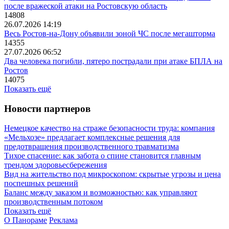
после вражеской атаки на Ростовскую область
14808
26.07.2026 14:19
Весь Ростов-на-Дону объявили зоной ЧС после мегашторма
14355
27.07.2026 06:52
Два человека погибли, пятеро пострадали при атаке БПЛА на
Ростов
14075
Показать ещё
Новости партнеров
Немецкое качество на страже безопасности труда: компания
«Мельхозе» предлагает комплексные решения для
предотвращения производственного травматизма
Тихое спасение: как забота о спине становится главным
трендом здоровьесбережения
Вид на жительство под микроскопом: скрытые угрозы и цена
поспешных решений
Баланс между заказом и возможностью: как управляют
производственным потоком
Показать ещё
О Панораме
Реклама