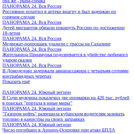
она же - рыба-собака
ПАНОРАМА 24. Вся Россия
Россиянин похитил в аптеке виагру и был задержан по
горячим следам
ПАНОРАМА 24. Вся Россия
Детей мигрантов обязали покинуть Россию по достижении
18-летия
ПАНОРАМА 24. Вся Россия
Медвежат-попрошаек удалили с трассы на Сахалине
ПАНОРАМА 24. Вся Россия
Жительница Приамурья подозревается в убийстве любимого
ударом скалки
ПАНОРАМА 24. Вся Россия
В Домодедово задержали авиапассажира с четырьмя сотнями
контрабандных черепах
Показать ещё
ПАНОРАМА 24. Южный регион
В Сочи мужчина покалечил две иномарки на 420 тыс. рублей
в поисках "портала в иные миры"
ПАНОРАМА 24. Южный регион
"Газпром нефть" разрешила кубанским водителям заливать
топливо в канистры на своих заправках
ПАНОРАМА 24. Южный регион
Число погибших в Архипо-Осиповке при атаке БПЛА