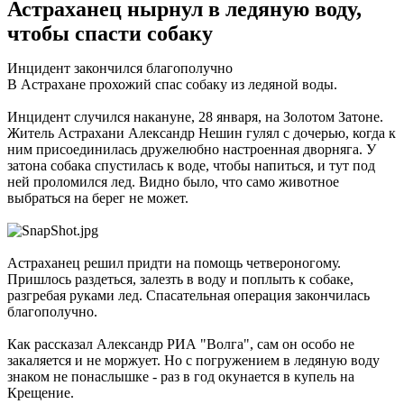
Астраханец нырнул в ледяную воду,
чтобы спасти собаку
Инцидент закончился благополучно
В Астрахане прохожий спас собаку из ледяной воды.
Инцидент случился накануне, 28 января, на Золотом Затоне.
Житель Астрахани Александр Нешин гулял с дочерью, когда к
ним присоединилась дружелюбно настроенная дворняга. У
затона собака спустилась к воде, чтобы напиться, и тут под
ней проломился лед. Видно было, что само животное
выбраться на берег не может.
Астраханец решил придти на помощь четвероногому.
Пришлось раздеться, залезть в воду и поплыть к собаке,
разгребая руками лед. Спасательная операция закончилась
благополучно.
Как рассказал Александр РИА "Волга", сам он особо не
закаляется и не моржует. Но с погружением в ледяную воду
знаком не понаслышке - раз в год окунается в купель на
Крещение.