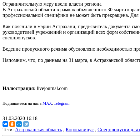
Ограничительную меру ввели власти региона
В Астраханской области в рамках объявленного 30 марта каран
профессиональной специфики не может быть прекращена. Для 
Как пояснили в мэрии Астрахани, предъявитель документа смо
руководителей учреждений и организаций всех форм собственн
спецпропусков.
Ведение пропускного режима обусловлено необходимостью пре
Напомним, что, по данным на 31 марта, в Астраханской облас
Иллюстрация:
livejournal.com
Подпишитесь на нас в
MAX
,
Telegram
.
31.03.2020 16:18
Теги:
Астраханская область
,
Коронавирус
,
Спецпропуски для 