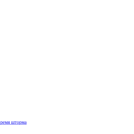
 время шторма