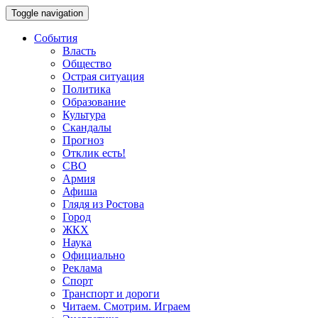
Toggle navigation
События
Власть
Общество
Острая ситуация
Политика
Образование
Культура
Скандалы
Прогноз
Отклик есть!
СВО
Армия
Афиша
Глядя из Ростова
Город
ЖКХ
Наука
Официально
Реклама
Спорт
Транспорт и дороги
Читаем. Смотрим. Играем