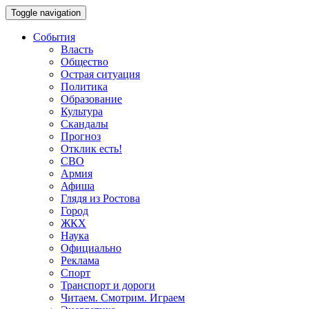
Toggle navigation
События
Власть
Общество
Острая ситуация
Политика
Образование
Культура
Скандалы
Прогноз
Отклик есть!
СВО
Армия
Афиша
Глядя из Ростова
Город
ЖКХ
Наука
Официально
Реклама
Спорт
Транспорт и дороги
Читаем. Смотрим. Играем