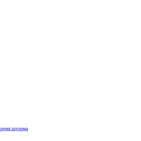
 время шторма