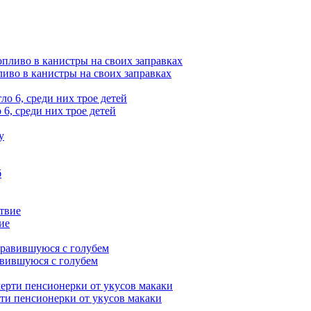
ливо в канистры на своих заправках
6, среди них трое детей
ие
авившуюся с голубем
рти пенсионерки от укусов макаки