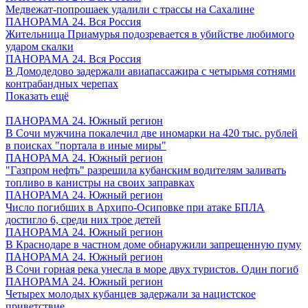
Медвежат-попрошаек удалили с трассы на Сахалине
ПАНОРАМА 24. Вся Россия
Жительница Приамурья подозревается в убийстве любимого
ударом скалки
ПАНОРАМА 24. Вся Россия
В Домодедово задержали авиапассажира с четырьмя сотнями
контрабандных черепах
Показать ещё
ПАНОРАМА 24. Южный регион
В Сочи мужчина покалечил две иномарки на 420 тыс. рублей
в поисках "портала в иные миры"
ПАНОРАМА 24. Южный регион
"Газпром нефть" разрешила кубанским водителям заливать
топливо в канистры на своих заправках
ПАНОРАМА 24. Южный регион
Число погибших в Архипо-Осиповке при атаке БПЛА
достигло 6, среди них трое детей
ПАНОРАМА 24. Южный регион
В Краснодаре в частном доме обнаружили запрещенную пуму
ПАНОРАМА 24. Южный регион
В Сочи горная река унесла в море двух туристов. Один погиб
ПАНОРАМА 24. Южный регион
Четырех молодых кубанцев задержали за нацистское
приветствие