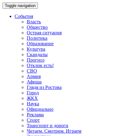
Toggle navigation
События
Власть
Общество
Острая ситуация
Политика
Образование
Культура
Скандалы
Прогноз
Отклик есть!
СВО
Армия
Афиша
Глядя из Ростова
Город
ЖКХ
Наука
Официально
Реклама
Спорт
Транспорт и дороги
Читаем. Смотрим. Играем