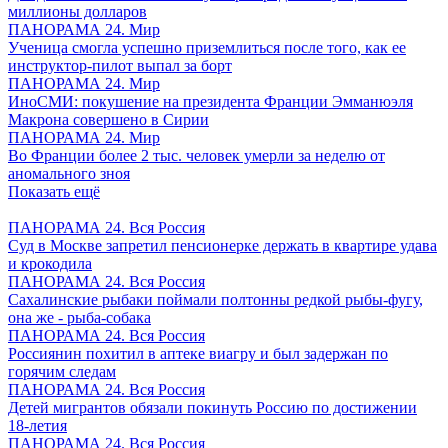
миллионы долларов
ПАНОРАМА 24. Мир
Ученица смогла успешно приземлиться после того, как ее
инструктор-пилот выпал за борт
ПАНОРАМА 24. Мир
ИноСМИ: покушение на президента Франции Эмманюэля
Макрона совершено в Сирии
ПАНОРАМА 24. Мир
Во Франции более 2 тыс. человек умерли за неделю от
аномального зноя
Показать ещё
ПАНОРАМА 24. Вся Россия
Суд в Москве запретил пенсионерке держать в квартире удава
и крокодила
ПАНОРАМА 24. Вся Россия
Сахалинские рыбаки поймали полтонны редкой рыбы-фугу,
она же - рыба-собака
ПАНОРАМА 24. Вся Россия
Россиянин похитил в аптеке виагру и был задержан по
горячим следам
ПАНОРАМА 24. Вся Россия
Детей мигрантов обязали покинуть Россию по достижении
18-летия
ПАНОРАМА 24. Вся Россия