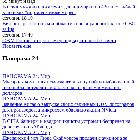
55 минут назад
В Сочи мужчина покалечил две иномарки на 420 тыс. рублей
в поисках "портала в иные миры"
сегодня, 18:10
Ветеринары Ростовской области спасли раненого в зоне СВО
зайца
сегодня, 17:49
СЖМ Ростова второй вечер подряд остался без света
Показать ещё
Панорама
24
ПАНОРАМА 24. Мир
Мусорная компания помогла итальянцу найти выброшенный
по ошибке лотерейный билет с выигрышем в миллион
долларов
ПАНОРАМА 24. Мир
Завление Китая о выпуске своих серийных DUV-литографов
для производства микросхем обвалило акции NVidia
ПАНОРАМА 24. Мир
В США байкеры и квадроциклисты устроили беспредел на
дорогах Лонг-Айленда
ПАНОРАМА 24. Мир
Джедайский меч Люка Скайуокера продали с аукциона за