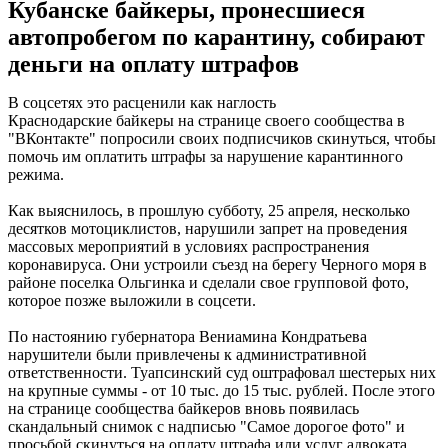
Кубанске байкеры, пронесшиеся
автопробегом по карантину, собирают
деньги на оплату штрафов
В соцсетях это расценили как наглость
Краснодарские байкеры на странице своего сообщества в
"ВКонтакте" попросили своих подписчиков скинуться, чтобы
помочь им оплатить штрафы за нарушение карантинного
режима.
Как выяснилось, в прошлую субботу, 25 апреля, несколько
десятков мотоциклистов, нарушили запрет на проведения
массовых мероприятий в условиях распространения
коронавируса. Они устроили съезд на берегу Черного моря в
районе поселка Ольгинка и сделали свое групповой фото,
которое позже выложили в соцсети.
По настоянию губернатора Вениамина Кондратьева
нарушители были привлечены к административной
ответственности. Туапсинский суд оштрафовал шестерых них
на крупные суммы - от 10 тыс. до 15 тыс. рублей. После этого
на странице сообщества байкеров вновь появилась
скандальный снимок с надписью "Самое дорогое фото" и
просьбой скинуться на оплату штрафа или услуг адвоката.