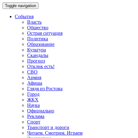
Toggle navigation
События
Власть
Общество
Острая ситуация
Политика
Образование
Культура
Скандалы
Прогноз
Отклик есть!
СВО
Армия
Афиша
Глядя из Ростова
Город
ЖКХ
Наука
Официально
Реклама
Спорт
Транспорт и дороги
Читаем. Смотрим. Играем