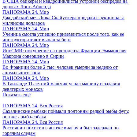
В США байкеры и квадроциклисты устроили беспредел на
дорогах Лонг-Айленда
ПАНОРАМА 24. Мир
Джедайский меч Люка Скайуокера продали с аукциона за
миллионы долларов
ПАНОРАМА 24. Мир
Ученица смогла успешно приземлиться после того, как ее
инструктор-пилот выпал за борт
ПАНОРАМА 24. Мир
ИноСМИ: покушение на президента Франции Эмманюэля
Макрона совершено в Сирии
ПАНОРАМА 24. Мир
Во Франции более 2 тыс. человек умерли за неделю от
аномального зноя
ПАНОРАМА 24. Мир
В Таиланде 11-летний мальчик угнал машину и задавил
девятерых монахов
Показать ещё
ПАНОРАМА 24. Вся Россия
Сахалинские рыбаки поймали полтонны редкой рыбы-фугу,
она же - рыба-собака
ПАНОРАМА 24. Вся Россия
Россиянин похитил в аптеке виагру и был задержан по
горячим следам