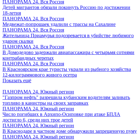
ПАНОРАМА 24. Вся Россия
Детей мигрантов обязали покинуть Россию по достижении
18-летия
ПАНОРАМА 24. Вся Россия
Медвежат-попрошаек удалили с трассы на Сахалине
ПАНОРАМА 24. Вся Россия
Жительница Приамурья подозревается в убийстве любимого
ударом скалки
ПАНОРАМА 24. Вся Россия
В Домодедово задержали авиапассажира с четырьмя сотнями
контрабандных черепах
ПАНОРАМА 24. Вся Россия
В Красноярском крае туристы украли из рыбного хозяйства
12-килограммового живого осетра
Показать ещё
ПАНОРАМА 24. Южный регион
"Газпром нефть" разрешила кубанским водителям заливать
топливо в канистры на своих заправках
ПАНОРАМА 24. Южный регион
Число погибших в Архипо-Осиповке при атаке БПЛА
достигло 6, среди них трое детей
ПАНОРАМА 24. Южный регион
В Краснодаре в частном доме обнаружили запрещенную пуму
ПАНОРАМА 24. Южный регион