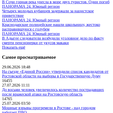
В Сочи горная река унесла в море двух туристов. Один погиб
ПАНОРАМА 24. Южный регион
Четырех молодых кубанцев задержали за нацистское
приветствие
ПАНОРАМА 24. Южный регион
Краснодарские полицейские нашли школьницу, жестоко
расправившуюся с голубем
ПАНОРАМА 24. Южный регион
В Адыгее следователи возбудили уголовное дело по факту
смерти пенсионерки от укусов макаки
Показать ещё
Самое просматриваемое
29.06.2026 18:48
На съезде «Единой России» утвердили список кандидатов от
Ростовской области на выборы в Государственную Думу
16455
27.07.2026 11:11
До восьми человек увеличилось количество пострадавших
после вражеской атаки на Ростовскую область
14765
25.07.2026 03:50
Мощные взрывы прогремели в Ростове - над городом
работает ПВО