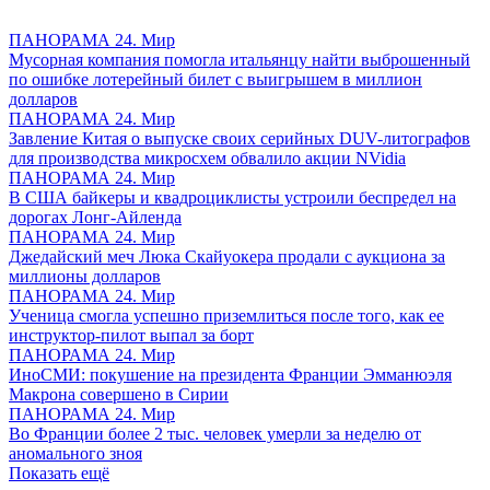
ПАНОРАМА 24. Мир
Мусорная компания помогла итальянцу найти выброшенный
по ошибке лотерейный билет с выигрышем в миллион
долларов
ПАНОРАМА 24. Мир
Завление Китая о выпуске своих серийных DUV-литографов
для производства микросхем обвалило акции NVidia
ПАНОРАМА 24. Мир
В США байкеры и квадроциклисты устроили беспредел на
дорогах Лонг-Айленда
ПАНОРАМА 24. Мир
Джедайский меч Люка Скайуокера продали с аукциона за
миллионы долларов
ПАНОРАМА 24. Мир
Ученица смогла успешно приземлиться после того, как ее
инструктор-пилот выпал за борт
ПАНОРАМА 24. Мир
ИноСМИ: покушение на президента Франции Эмманюэля
Макрона совершено в Сирии
ПАНОРАМА 24. Мир
Во Франции более 2 тыс. человек умерли за неделю от
аномального зноя
Показать ещё