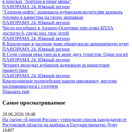
в поисках "портала в иные миры"
ПАНОРАМА 24. Южный регион
"Газпром нефть" разрешила кубанским водителям заливать
топливо в канистры на своих заправках
ПАНОРАМА 24. Южный регион
Число погибших в Архипо-Осиповке при атаке БПЛА
достигло 6, среди них трое детей
ПАНОРАМА 24. Южный регион
В Краснодаре в частном доме обнаружили запрещенную пуму
ПАНОРАМА 24. Южный регион
В Сочи горная река унесла в море двух туристов. Один погиб
ПАНОРАМА 24. Южный регион
Четырех молодых кубанцев задержали за нацистское
приветствие
ПАНОРАМА 24. Южный регион
Краснодарские полицейские нашли школьницу, жестоко
расправившуюся с голубем
Показать ещё
Самое просматриваемое
29.06.2026 18:48
На съезде «Единой России» утвердили список кандидатов от
Ростовской области на выборы в Государственную Думу
16497