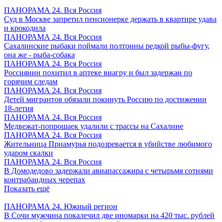
ПАНОРАМА 24. Вся Россия
Суд в Москве запретил пенсионерке держать в квартире удава
и крокодила
ПАНОРАМА 24. Вся Россия
Сахалинские рыбаки поймали полтонны редкой рыбы-фугу,
она же - рыба-собака
ПАНОРАМА 24. Вся Россия
Россиянин похитил в аптеке виагру и был задержан по
горячим следам
ПАНОРАМА 24. Вся Россия
Детей мигрантов обязали покинуть Россию по достижении
18-летия
ПАНОРАМА 24. Вся Россия
Медвежат-попрошаек удалили с трассы на Сахалине
ПАНОРАМА 24. Вся Россия
Жительница Приамурья подозревается в убийстве любимого
ударом скалки
ПАНОРАМА 24. Вся Россия
В Домодедово задержали авиапассажира с четырьмя сотнями
контрабандных черепах
Показать ещё
ПАНОРАМА 24. Южный регион
В Сочи мужчина покалечил две иномарки на 420 тыс. рублей