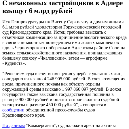
С незаконных застройщиков в Адлере
взыщут 6 млрд рублей
Иск Генпрокуратуры нк Вигену Саркисяну и другим лицам а
6,1 млрд рублей удовлетворил Горячеключевской городской
суд Краснодарского края. Истец требовал взыскать с
ответчиков компенсацию за причинение экологического вреда
в связи с незаконным возведением ими жилых комплексов
вдоль Черноморского побережья в Адлерском районе Сочи на
землях сельскохозяйственного назначения, принадлежавших
бывшему совхозу «Чкаловский», затем — агрофирме
«Кудепста».
"Решением суда в счет возмещения ущерба с указанных лиц
солидарно взыскано 4 246 905 000 рублей. В счет возмещения
вреда, причиненного почвам как объекту охраны
окружающей среды взыскано 1 997 860 097 рублей. В доход
государства также взыскана государственная пошлина в
размере 900 000 рублей и оплата за производство судебной
экспертизы в размере 450 000 рублей", - говорится в
сообщении
объединенной пресс-службы судов
Краснодарского края.
По данным
"Коммерсанта", суд наложил арест на активы