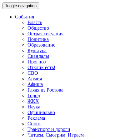
Toggle navigation
События
Власть
Общество
Острая ситуация
Политика
Образование
Культура
Скандалы
Прогноз
Отклик есть!
СВО
Армия
Афиша
Глядя из Ростова
Город
ЖКХ
Наука
Официально
Реклама
Спорт
Транспорт и дороги
Читаем. Смотрим. Играем