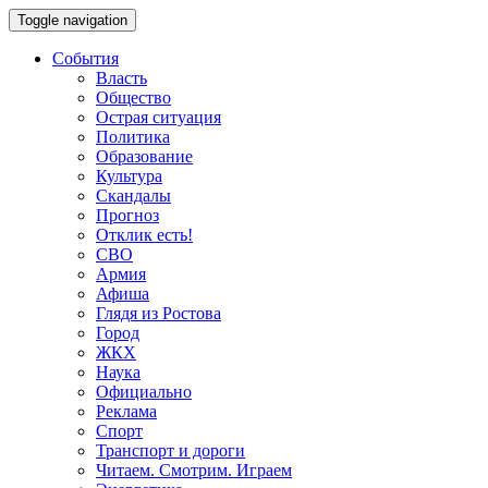
Toggle navigation
События
Власть
Общество
Острая ситуация
Политика
Образование
Культура
Скандалы
Прогноз
Отклик есть!
СВО
Армия
Афиша
Глядя из Ростова
Город
ЖКХ
Наука
Официально
Реклама
Спорт
Транспорт и дороги
Читаем. Смотрим. Играем