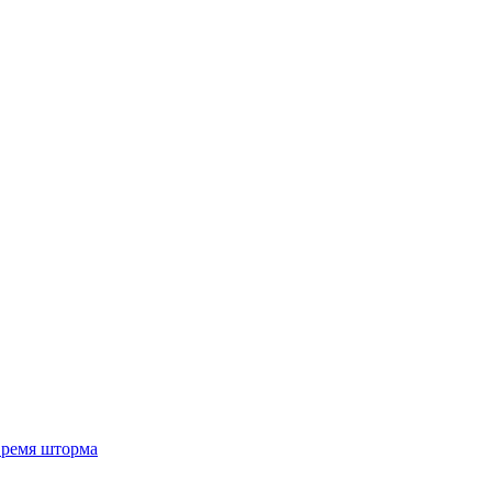
 время шторма