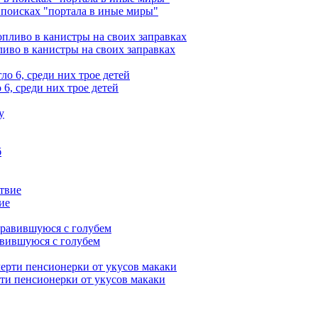
 поисках "портала в иные миры"
ливо в канистры на своих заправках
6, среди них трое детей
ие
авившуюся с голубем
рти пенсионерки от укусов макаки