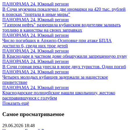
ПАНОРАМА 24. Южный регион
В Сочи мужчина покалечил две иномарки на 420 тыс. рублей
в поисках "портала в иные миры"
ПАНОРАМА 24. Южный регион
"Газпром нефть" разрешила кубанским водителям заливать
топливо в канистры на своих заправках
ПАНОРАМА 24. Южный регион
Число погибших в Архипо-Осиповке при атаке БПЛА
достигло 6, среди них трое детей
ПАНОРАМА 24. Южный регион
В Краснодаре в частном доме обнаружили запрещенную пуму
ПАНОРАМА 24. Южный регион
В Сочи горная река унесла в море двух туристов. Один погиб
ПАНОРАМА 24. Южный регион
Четырех молодых кубанцев задержали за нацистское
приветствие
ПАНОРАМА 24. Южный регион
Краснодарские полицейские нашли школьницу, жестоко
расправившуюся с голубем
Показать ещё
Самое просматриваемое
29.06.2026 18:48