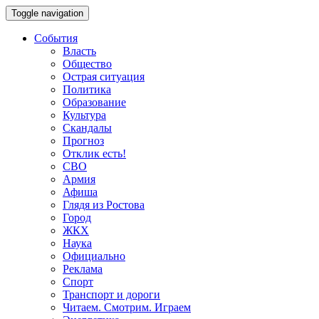
Toggle navigation
События
Власть
Общество
Острая ситуация
Политика
Образование
Культура
Скандалы
Прогноз
Отклик есть!
СВО
Армия
Афиша
Глядя из Ростова
Город
ЖКХ
Наука
Официально
Реклама
Спорт
Транспорт и дороги
Читаем. Смотрим. Играем