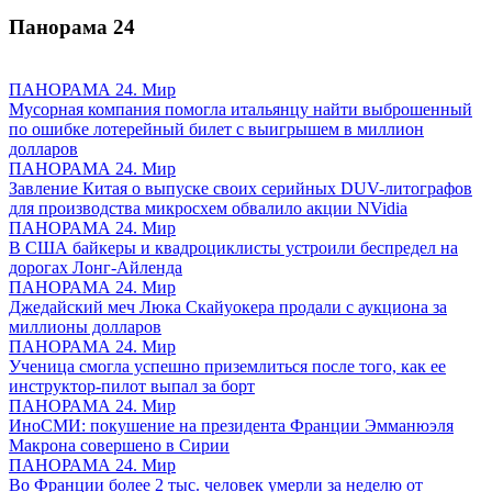
Панорама
24
ПАНОРАМА 24. Мир
Мусорная компания помогла итальянцу найти выброшенный
по ошибке лотерейный билет с выигрышем в миллион
долларов
ПАНОРАМА 24. Мир
Завление Китая о выпуске своих серийных DUV-литографов
для производства микросхем обвалило акции NVidia
ПАНОРАМА 24. Мир
В США байкеры и квадроциклисты устроили беспредел на
дорогах Лонг-Айленда
ПАНОРАМА 24. Мир
Джедайский меч Люка Скайуокера продали с аукциона за
миллионы долларов
ПАНОРАМА 24. Мир
Ученица смогла успешно приземлиться после того, как ее
инструктор-пилот выпал за борт
ПАНОРАМА 24. Мир
ИноСМИ: покушение на президента Франции Эмманюэля
Макрона совершено в Сирии
ПАНОРАМА 24. Мир
Во Франции более 2 тыс. человек умерли за неделю от