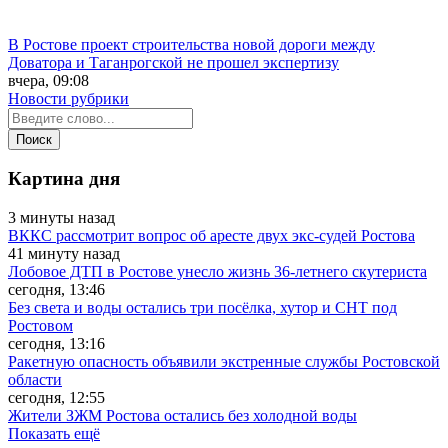
В Ростове проект строительства новой дороги между
Доватора и Таганрогской не прошел экспертизу
вчера, 09:08
Новости рубрики
Картина дня
3 минуты назад
ВККС рассмотрит вопрос об аресте двух экс-судей Ростова
41 минуту назад
Лобовое ДТП в Ростове унесло жизнь 36-летнего скутериста
сегодня, 13:46
Без света и воды остались три посёлка, хутор и СНТ под
Ростовом
сегодня, 13:16
Ракетную опасность объявили экстренные службы Ростовской
области
сегодня, 12:55
Жители ЗЖМ Ростова остались без холодной воды
Показать ещё