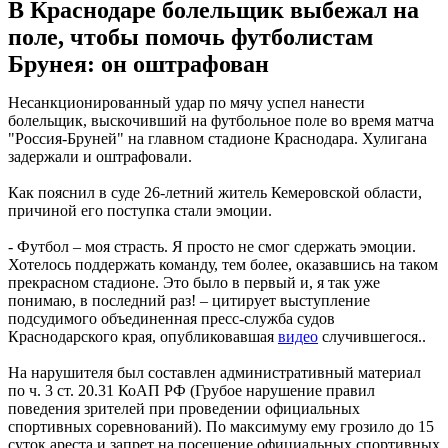
В Краснодаре болельщик выбежал на
поле, чтобы помочь футболистам
Брунея: он оштрафован
Несанкционированный удар по мячу успел нанести
болельщик, выскочивший на футбольное поле во время матча
"Россия-Бруней" на главном стадионе Краснодара. Хулигана
задержали и оштрафовали.
Как пояснил в суде 26-летний житель Кемеровской области,
причиной его поступка стали эмоции.
- Футбол – моя страсть. Я просто не смог сдержать эмоции.
Хотелось поддержать команду, тем более, оказавшись на таком
прекрасном стадионе. Это было в первый и, я так уже
понимаю, в последний раз! – цитирует выступление
подсудимого объединенная пресс-служба судов
Краснодарского края, опубликовавшая
видео
случившегося..
На нарушителя был составлен административный материал
по ч. 3 ст. 20.31 КоАП РФ (Грубое нарушение правил
поведения зрителей при проведении официальных
спортивных соревнований). По максимуму ему грозило до 15
суток ареста и запрет на посещение официальных спортивных