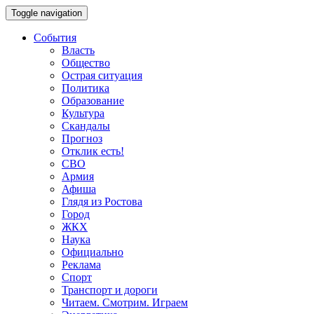
Toggle navigation
События
Власть
Общество
Острая ситуация
Политика
Образование
Культура
Скандалы
Прогноз
Отклик есть!
СВО
Армия
Афиша
Глядя из Ростова
Город
ЖКХ
Наука
Официально
Реклама
Спорт
Транспорт и дороги
Читаем. Смотрим. Играем