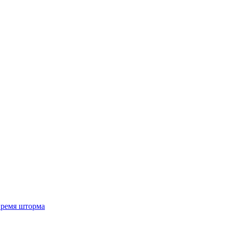
 время шторма