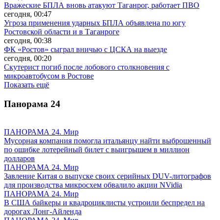
Вражеские БПЛА вновь атакуют Таганрог, работает ПВО
сегодня, 00:47
Угроза применения ударных БПЛА объявлена по югу
Ростовской области и в Таганроге
сегодня, 00:38
ФК «Ростов» сыграл вничью с ЦСКА на выезде
сегодня, 00:20
Скутерист погиб после лобового столкновения с
микроавтобусом в Ростове
Показать ещё
Панорама
24
ПАНОРАМА 24. Мир
Мусорная компания помогла итальянцу найти выброшенный
по ошибке лотерейный билет с выигрышем в миллион
долларов
ПАНОРАМА 24. Мир
Завление Китая о выпуске своих серийных DUV-литографов
для производства микросхем обвалило акции NVidia
ПАНОРАМА 24. Мир
В США байкеры и квадроциклисты устроили беспредел на
дорогах Лонг-Айленда