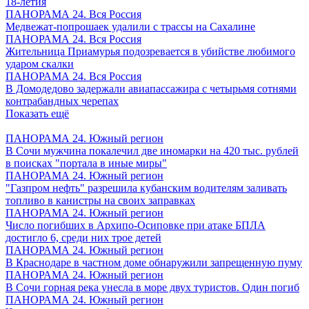
18-летия
ПАНОРАМА 24. Вся Россия
Медвежат-попрошаек удалили с трассы на Сахалине
ПАНОРАМА 24. Вся Россия
Жительница Приамурья подозревается в убийстве любимого
ударом скалки
ПАНОРАМА 24. Вся Россия
В Домодедово задержали авиапассажира с четырьмя сотнями
контрабандных черепах
Показать ещё
ПАНОРАМА 24. Южный регион
В Сочи мужчина покалечил две иномарки на 420 тыс. рублей
в поисках "портала в иные миры"
ПАНОРАМА 24. Южный регион
"Газпром нефть" разрешила кубанским водителям заливать
топливо в канистры на своих заправках
ПАНОРАМА 24. Южный регион
Число погибших в Архипо-Осиповке при атаке БПЛА
достигло 6, среди них трое детей
ПАНОРАМА 24. Южный регион
В Краснодаре в частном доме обнаружили запрещенную пуму
ПАНОРАМА 24. Южный регион
В Сочи горная река унесла в море двух туристов. Один погиб
ПАНОРАМА 24. Южный регион