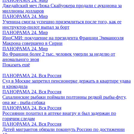
ПАНОРАМА 24. Мир
Джедайский меч Люка Скайуокера продали с аукциона за
миллионы долларов
ПАНОРАМА 24. Мир
Ученица смогла успешно приземлиться после того, как ее
инструктор-пилот выпал за борт
ПАНОРАМА 24. Мир
ИноСМИ: покушение на президента Франции Эмманюэля
Макрона совершено в Сирии
ПАНОРАМА 24. Мир
Во Франции более 2 тыс. человек умерли за неделю от
аномального зноя
Показать ещё
ПАНОРАМА 24. Вся Россия
Суд в Москве запретил пенсионерке держать в квартире удава
и крокодила
ПАНОРАМА 24. Вся Россия
Сахалинские рыбаки поймали полтонны редкой рыбы-фугу,
она же - рыба-собака
ПАНОРАМА 24. Вся Россия
Россиянин похитил в аптеке виагру и был задержан по
горячим следам
ПАНОРАМА 24. Вся Россия
Детей мигрантов обязали покинуть Россию по достижении