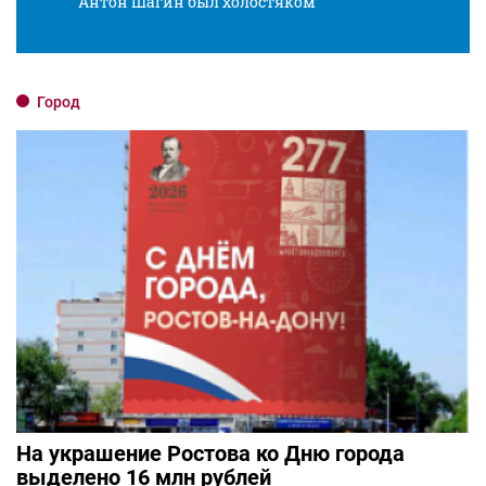
Антон Шагин был холостяком
Разв
Город
На украшение Ростова ко Дню города
выделено 16 млн рублей